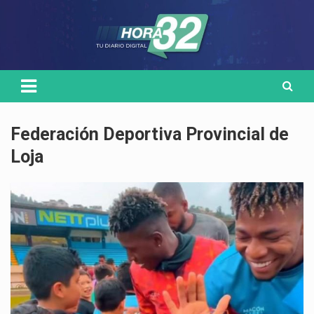
Skip
Medio de comunicación digital
HORA32
to
content
Federación Deportiva Provincial de
Loja