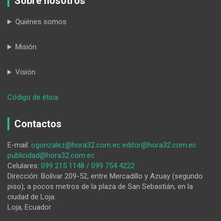
Sobre nosotros
Quiénes somos
Misión
Visión
:
Código de ética
Vacacional
Intergaláctico
Contactos
2025
llegó
E-mail:
ogonzalez@hora32.com.ec
editor@hora32.com.ec
a
publicidad@hora32.com.ec
su
Celulares:
099 215 1148 / 099 754 4222
término
Dirección: Bolívar 209-52, entre Mercadillo y Azuay (segundo
piso), a pocos metros de la plaza de San Sebastián, en la
ciudad de Loja.
Loja, Ecuador