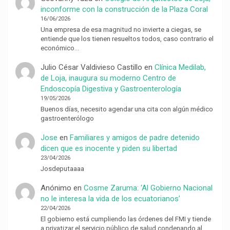
inconforme con la construcción de la Plaza Coral
16/06/2026
Una empresa de esa magnitud no invierte a ciegas, se
entiende que los tienen resueltos todos, caso contrario el
económico…
Julio César Valdivieso Castillo
en
Clínica Medilab,
de Loja, inaugura su moderno Centro de
Endoscopía Digestiva y Gastroenterología
19/05/2026
Buenos días, necesito agendar una cita con algún médico
gastroenterólogo
Jose
en
Familiares y amigos de padre detenido
dicen que es inocente y piden su libertad
23/04/2026
Josdeputaaaa
Anónimo
en
Cosme Zaruma: ‘Al Gobierno Nacional
no le interesa la vida de los ecuatorianos’
22/04/2026
El gobierno está cumpliendo las órdenes del FMI y tiende
a privatizar el servicio público de salud condenando al