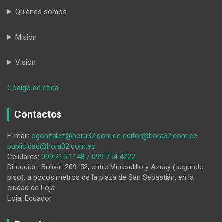
Quiénes somos
Misión
Visión
:
Código de ética
Promesas
educativas
Contactos
presidenciales
E-mail:
ogonzalez@hora32.com.ec
editor@hora32.com.ec
publicidad@hora32.com.ec
Celulares:
099 215 1148 / 099 754 4222
Dirección: Bolívar 209-52, entre Mercadillo y Azuay (segundo
piso), a pocos metros de la plaza de San Sebastián, en la
ciudad de Loja.
Loja, Ecuador