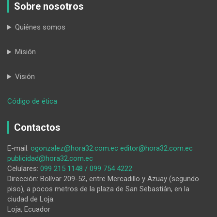
Sobre nosotros
Quiénes somos
Misión
Visión
:
Código de ética
Promesas
educativas
Contactos
presidenciales
E-mail:
ogonzalez@hora32.com.ec
editor@hora32.com.ec
publicidad@hora32.com.ec
Celulares:
099 215 1148 / 099 754 4222
Dirección: Bolívar 209-52, entre Mercadillo y Azuay (segundo
piso), a pocos metros de la plaza de San Sebastián, en la
ciudad de Loja.
Loja, Ecuador