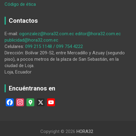
:
Código de ética
Santo
Domingo
Contactos
se
suma
E-mail:
ogonzalez@hora32.com.ec
editor@hora32.com.ec
a
publicidad@hora32.com.ec
la
Celulares:
099 215 1148 / 099 754 4222
lucha
Dirección: Bolívar 209-52, entre Mercadillo y Azuay (segundo
contra
piso), a pocos metros de la plaza de San Sebastián, en la
los
ciudad de Loja.
incendios
Loja, Ecuador
en
Loja
Encuéntranos en
F
I
G
X
Y
a
n
o
o
c
s
o
u
e
t
g
T
Copyright © 2026
HORA32
b
a
l
u