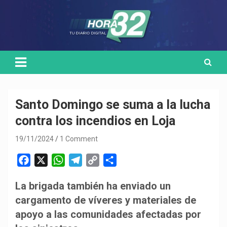
Skip
Medio de comunicación digital
HORA32
to
content
Santo Domingo se suma a la lucha
contra los incendios en Loja
19/11/2024
1 Comment
F
X
W
T
C
C
a
h
e
o
o
La brigada también ha enviado un
c
a
l
p
m
cargamento de víveres y materiales de
e
t
e
y
p
b
s
g
L
a
apoyo a las comunidades afectadas por
o
A
r
i
r