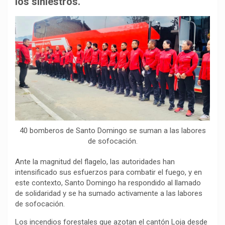
los siniestros.
o
p
a
n
t
k
p
m
k
i
r
40 bomberos de Santo Domingo se suman a las labores
de sofocación.
Ante la magnitud del flagelo, las autoridades han
intensificado sus esfuerzos para combatir el fuego, y en
este contexto, Santo Domingo ha respondido al llamado
de solidaridad y se ha sumado activamente a las labores
de sofocación.
Los incendios forestales que azotan el cantón Loja desde