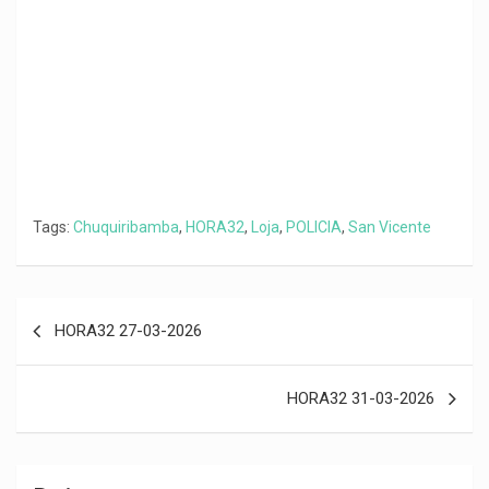
k
p
m
k
i
r
Tags:
Chuquiribamba
,
HORA32
,
Loja
,
POLICIA
,
San Vicente
Navegación
HORA32 27-03-2026
de
entradas
HORA32 31-03-2026