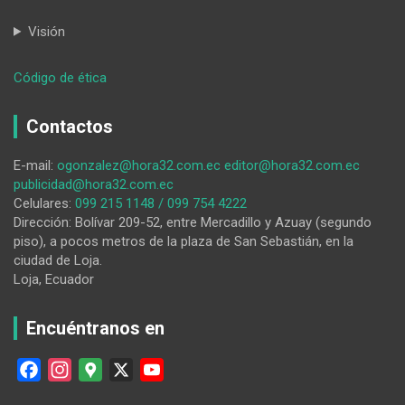
Visión
:
Código de ética
HORA32
30-
Contactos
03-
2026
E-mail:
ogonzalez@hora32.com.ec
editor@hora32.com.ec
publicidad@hora32.com.ec
Celulares:
099 215 1148 / 099 754 4222
Dirección: Bolívar 209-52, entre Mercadillo y Azuay (segundo
piso), a pocos metros de la plaza de San Sebastián, en la
ciudad de Loja.
Loja, Ecuador
Encuéntranos en
F
I
G
X
Y
a
n
o
o