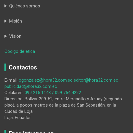
Quiénes somos
Misión
Visión
:
Código de ética
Virgen
del
Contactos
Carmen
en
E-mail:
ogonzalez@hora32.com.ec
editor@hora32.com.ec
Amaluza:
publicidad@hora32.com.ec
Fe
Celulares:
099 215 1148 / 099 754 4222
y
Dirección: Bolívar 209-52, entre Mercadillo y Azuay (segundo
Devoción
piso), a pocos metros de la plaza de San Sebastián, en la
ciudad de Loja.
Loja, Ecuador