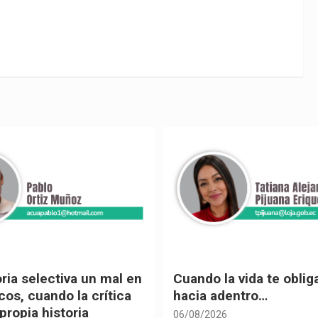
 vida te obliga a mirar
Urnas, democracia y el
entro…
vivir
05/08/2026