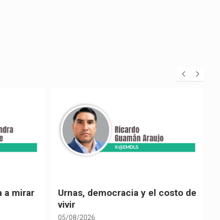
 costo de
El país de las explicaciones
convenientes
05/08/2026
0