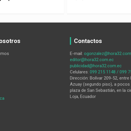
osotros
Contactos
omos
E-mail:
ogonzalez@hora32.com
editor@hora32.com.ec
publicidad@hora32.com.ec
Celulares:
099 215 1148 / 099 7
Dirección: Bolívar 209-52, entre 
Azuay (segundo piso), a pocos 
plaza de San Sebastián, en la ci
Loja, Ecuador
:
ica
Someten
a
escandaloso
que
asustaba