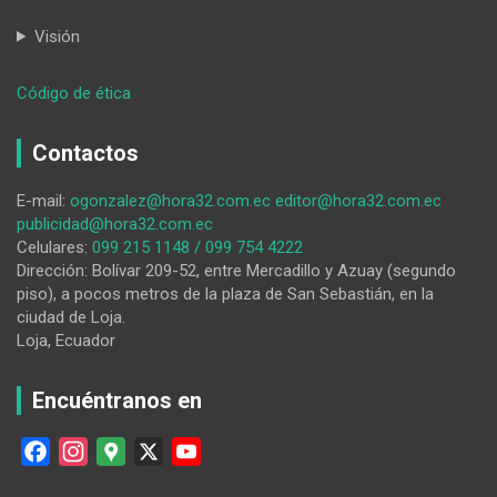
Visión
:
Código de ética
Si
así
Contactos
llueve
que
E-mail:
ogonzalez@hora32.com.ec
editor@hora32.com.ec
no
publicidad@hora32.com.ec
escampe…
Celulares:
099 215 1148 / 099 754 4222
Dirección: Bolívar 209-52, entre Mercadillo y Azuay (segundo
piso), a pocos metros de la plaza de San Sebastián, en la
ciudad de Loja.
Loja, Ecuador
Encuéntranos en
F
I
G
X
Y
a
n
o
o