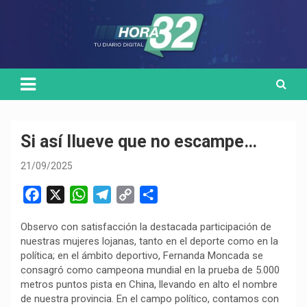
Skip
Medio de comunicación digital
HORA32
to
content
Si así llueve que no escampe…
21/09/2025
F
X
W
T
C
C
a
h
e
o
o
Observo con satisfacción la destacada participación de
c
a
l
p
m
nuestras mujeres lojanas, tanto en el deporte como en la
e
t
e
y
p
política; en el ámbito deportivo, Fernanda Moncada se
b
s
g
L
a
consagró como campeona mundial en la prueba de 5.000
o
A
r
i
r
metros puntos pista en China, llevando en alto el nombre
de nuestra provincia. En el campo político, contamos con
o
p
a
n
t