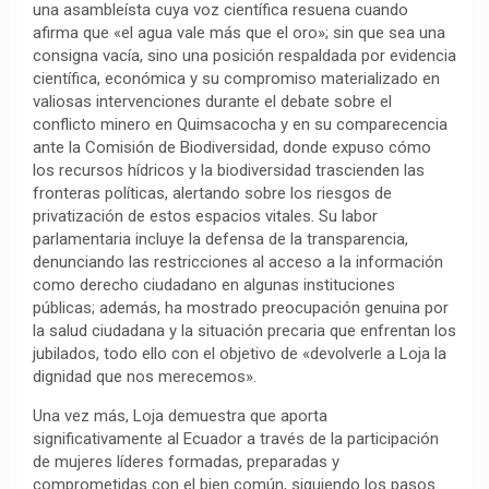
una asambleísta cuya voz científica resuena cuando
k
p
m
k
i
afirma que «el agua vale más que el oro»; sin que sea una
r
consigna vacía, sino una posición respaldada por evidencia
científica, económica y su compromiso materializado en
valiosas intervenciones durante el debate sobre el
conflicto minero en Quimsacocha y en su comparecencia
ante la Comisión de Biodiversidad, donde expuso cómo
los recursos hídricos y la biodiversidad trascienden las
fronteras políticas, alertando sobre los riesgos de
privatización de estos espacios vitales. Su labor
parlamentaria incluye la defensa de la transparencia,
denunciando las restricciones al acceso a la información
como derecho ciudadano en algunas instituciones
públicas; además, ha mostrado preocupación genuina por
la salud ciudadana y la situación precaria que enfrentan los
jubilados, todo ello con el objetivo de «devolverle a Loja la
dignidad que nos merecemos».
Una vez más, Loja demuestra que aporta
significativamente al Ecuador a través de la participación
de mujeres líderes formadas, preparadas y
comprometidas con el bien común, siguiendo los pasos