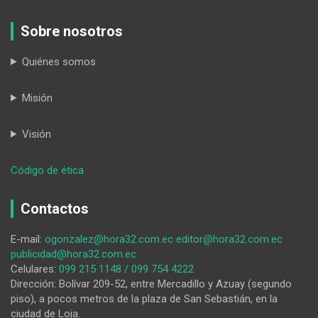
Sobre nosotros
Quiénes somos
Misión
Visión
:
Código de ética
Sectores
feministas
Contactos
lojanos,
a
E-mail:
ogonzalez@hora32.com.ec
editor@hora32.com.ec
favor
publicidad@hora32.com.ec
del
Celulares:
099 215 1148 / 099 754 4222
‘aborto
Dirección: Bolívar 209-52, entre Mercadillo y Azuay (segundo
legal
piso), a pocos metros de la plaza de San Sebastián, en la
y
ciudad de Loja.