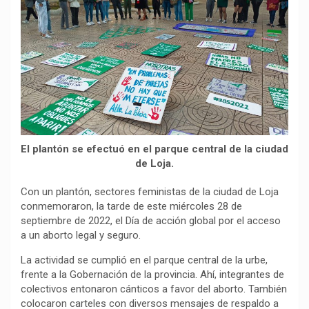
o
p
a
n
t
k
p
m
k
i
r
El plantón se efectuó en el parque central de la ciudad
de Loja.
Con un plantón, sectores feministas de la ciudad de Loja
conmemoraron, la tarde de este miércoles 28 de
septiembre de 2022, el Día de acción global por el acceso
a un aborto legal y seguro.
La actividad se cumplió en el parque central de la urbe,
frente a la Gobernación de la provincia. Ahí, integrantes de
colectivos entonaron cánticos a favor del aborto. También
colocaron carteles con diversos mensajes de respaldo a