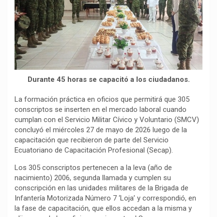
o
p
a
n
t
k
p
m
k
i
r
Durante 45 horas se capacitó a los ciudadanos.
La formación práctica en oficios que permitirá que 305
conscriptos se inserten en el mercado laboral cuando
cumplan con el Servicio Militar Cívico y Voluntario (SMCV)
concluyó el miércoles 27 de mayo de 2026 luego de la
capacitación que recibieron de parte del Servicio
Ecuatoriano de Capacitación Profesional (Secap).
Los 305 conscriptos pertenecen a la leva (año de
nacimiento) 2006, segunda llamada y cumplen su
conscripción en las unidades militares de la Brigada de
Infantería Motorizada Número 7 ‘Loja’ y correspondió, en
la fase de capacitación, que ellos accedan a la misma y