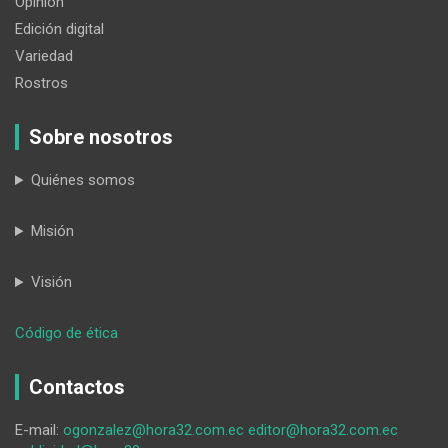
Opinión
Edición digital
Variedad
Rostros
Sobre nosotros
Quiénes somos
Misión
Visión
:
Código de ética
Secap
capacitó
Contactos
a
conscriptos
E-mail:
ogonzalez@hora32.com.ec
editor@hora32.com.ec
de