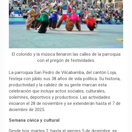
o
p
a
n
t
k
p
m
k
i
r
El colorido y la música llenaron las calles de la parroquia
con el pregón de festividades.
La parroquia San Pedro de Vilcabamba, del cantón Loja,
festeja con júbilo sus 38 años de vida política. Su historia,
productividad y la calidez de su gente marcan esta
celebración que incluye actos sociales, culturales,
solemnes, deportivos y productivos. Las actividades
iniciaron el 28 de noviembre y se extenderán hasta el 7 de
diciembre de 2025.
Semana cívica y cultural
Desde hoy, martes 2, hasta el viernes 5 de diciembre, se