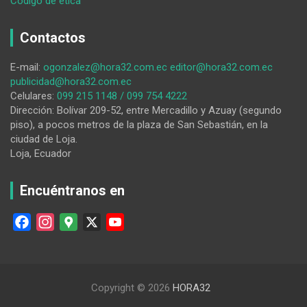
:
Código de ética
San
Pedro
Contactos
de
Vilcabamba
E-mail:
ogonzalez@hora32.com.ec
editor@hora32.com.ec
celebra
publicidad@hora32.com.ec
38
Celulares:
099 215 1148 / 099 754 4222
años
Dirección: Bolívar 209-52, entre Mercadillo y Azuay (segundo
de
piso), a pocos metros de la plaza de San Sebastián, en la
vida
ciudad de Loja.
política
Loja, Ecuador
Encuéntranos en
F
I
G
X
Y
a
n
o
o
c
s
o
u
e
t
g
T
Copyright © 2026
HORA32
b
a
l
u