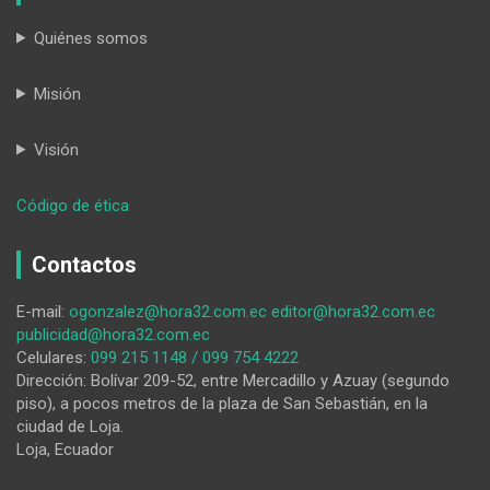
Quiénes somos
Misión
Visión
:
Código de ética
San
Pedro
Contactos
de
Vilcabamba
E-mail:
ogonzalez@hora32.com.ec
editor@hora32.com.ec
celebra
publicidad@hora32.com.ec
38
Celulares:
099 215 1148 / 099 754 4222
años
Dirección: Bolívar 209-52, entre Mercadillo y Azuay (segundo
de
piso), a pocos metros de la plaza de San Sebastián, en la
vida
ciudad de Loja.
política
Loja, Ecuador