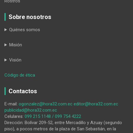
Rostros
Sobre nosotros
Quiénes somos
Misión
Visión
:
Código de ética
El
ocio
Contactos
de
los
E-mail:
ogonzalez@hora32.com.ec
editor@hora32.com.ec
pueblos
publicidad@hora32.com.ec
Celulares:
099 215 1148 / 099 754 4222
Dirección: Bolívar 209-52, entre Mercadillo y Azuay (segundo
piso), a pocos metros de la plaza de San Sebastián, en la