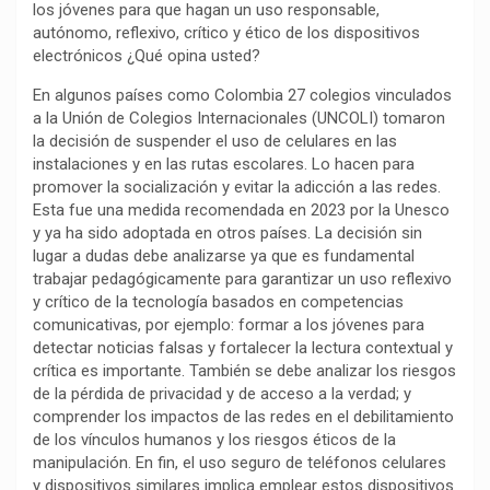
los jóvenes para que hagan un uso responsable,
k
p
m
k
i
autónomo, reflexivo, crítico y ético de los dispositivos
r
electrónicos ¿Qué opina usted?
En algunos países como Colombia 27 colegios vinculados
a la Unión de Colegios Internacionales (UNCOLI) tomaron
la decisión de suspender el uso de celulares en las
instalaciones y en las rutas escolares. Lo hacen para
promover la socialización y evitar la adicción a las redes.
Esta fue una medida recomendada en 2023 por la Unesco
y ya ha sido adoptada en otros países. La decisión sin
lugar a dudas debe analizarse ya que es fundamental
trabajar pedagógicamente para garantizar un uso reflexivo
y crítico de la tecnología basados en competencias
comunicativas, por ejemplo: formar a los jóvenes para
detectar noticias falsas y fortalecer la lectura contextual y
crítica es importante. También se debe analizar los riesgos
de la pérdida de privacidad y de acceso a la verdad; y
comprender los impactos de las redes en el debilitamiento
de los vínculos humanos y los riesgos éticos de la
manipulación. En fin, el uso seguro de teléfonos celulares
y dispositivos similares implica emplear estos dispositivos