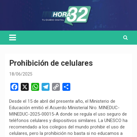
Skip
Medio de comunicación digital
HORA32
to
content
Prohibición de celulares
18/06/2025
F
X
W
T
C
C
a
h
e
o
o
Desde el 15 de abril del presente año, el Ministerio de
c
a
l
p
m
Educación emitió el Acuerdo Ministerial Nro. MINEDUC-
e
t
e
y
p
MINEDUC-2025-00015-A donde se regula el uso seguro de
b
s
g
L
a
teléfonos celulares y dispositivos similares. La UNESCO ha
o
A
r
i
r
recomendado a los colegios del mundo prohibir el uso de
celulares, pero la prohibición no basta si no educamos a
o
p
a
n
t