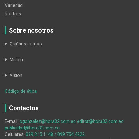
Variedad
Rostros
Sobre nosotros
Quiénes somos
Misión
Visión
:
Código de ética
Prohibición
de
Contactos
celulares
E-mail:
ogonzalez@hora32.com.ec
editor@hora32.com.ec
publicidad@hora32.com.ec
Celulares:
099 215 1148 / 099 754 4222