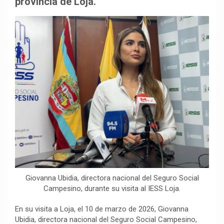
provincia de Loja.
o
p
a
n
t
k
p
m
k
i
r
Giovanna Ubidia, directora nacional del Seguro Social
Campesino, durante su visita al IESS Loja.
En su visita a Loja, el 10 de marzo de 2026, Giovanna
Ubidia, directora nacional del Seguro Social Campesino,