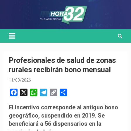
Skip
Medio de comunicación digital
HORA32
to
content
Profesionales de salud de zonas
rurales recibirán bono mensual
11/03/2026
F
X
W
T
C
C
a
h
e
o
o
El incentivo corresponde al antiguo bono
c
a
l
p
m
geográfico, suspendido en 2019. Se
e
t
e
y
p
b
s
g
L
a
beneficiará a 56 dispensarios en la
o
A
r
i
r