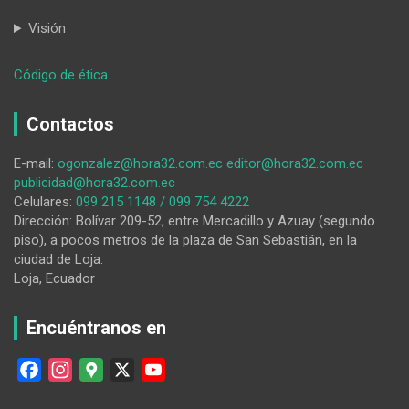
Visión
:
Código de ética
Profesionales
de
Contactos
salud
de
E-mail:
ogonzalez@hora32.com.ec
editor@hora32.com.ec
zonas
publicidad@hora32.com.ec
rurales
Celulares:
099 215 1148 / 099 754 4222
recibirán
Dirección: Bolívar 209-52, entre Mercadillo y Azuay (segundo
bono
piso), a pocos metros de la plaza de San Sebastián, en la
mensual
ciudad de Loja.
Loja, Ecuador
Encuéntranos en
F
I
G
X
Y
a
n
o
o