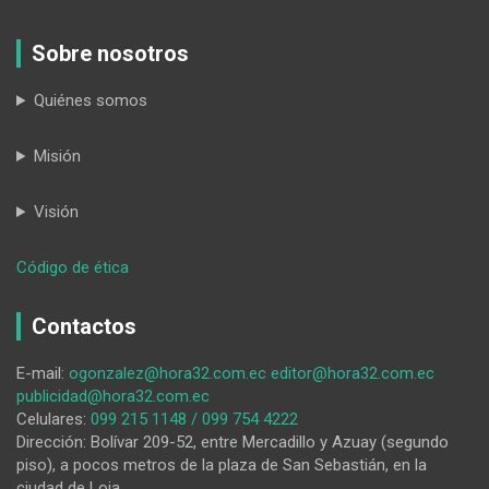
Sobre nosotros
Quiénes somos
Misión
Visión
:
Código de ética
Pretensión
de
Contactos
suspender
Centro
E-mail:
ogonzalez@hora32.com.ec
editor@hora32.com.ec
Artesanal
publicidad@hora32.com.ec
no
Celulares:
099 215 1148 / 099 754 4222
cuajó
Dirección: Bolívar 209-52, entre Mercadillo y Azuay (segundo
piso), a pocos metros de la plaza de San Sebastián, en la
ciudad de Loja.