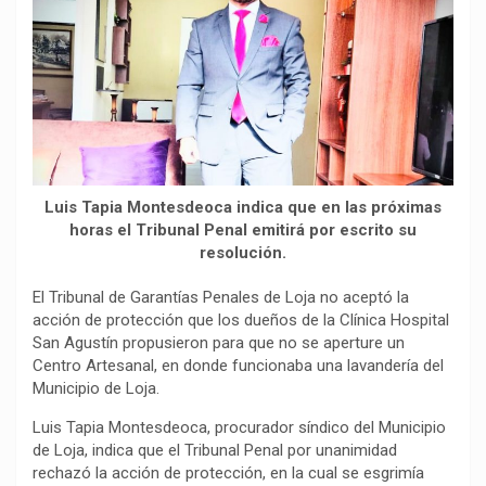
o
p
a
n
t
k
p
m
k
i
r
Luis Tapia Montesdeoca indica que en las próximas
horas el Tribunal Penal emitirá por escrito su
resolución.
El Tribunal de Garantías Penales de Loja no aceptó la
acción de protección que los dueños de la Clínica Hospital
San Agustín propusieron para que no se aperture un
Centro Artesanal, en donde funcionaba una lavandería del
Municipio de Loja.
Luis Tapia Montesdeoca, procurador síndico del Municipio
de Loja, indica que el Tribunal Penal por unanimidad
rechazó la acción de protección, en la cual se esgrimía