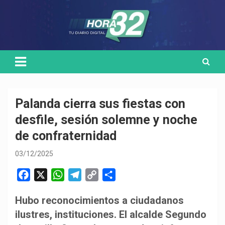
Skip
Medio de comunicación digital
HORA32
to
content
Palanda cierra sus fiestas con
desfile, sesión solemne y noche
de confraternidad
03/12/2025
F
X
W
T
C
C
a
h
e
o
o
Hubo reconocimientos a ciudadanos
c
a
l
p
m
ilustres, instituciones. El alcalde Segundo
e
t
e
y
p