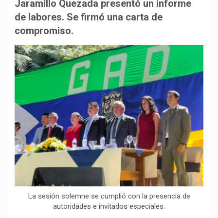
b
s
g
L
a
Jaramillo Quezada presentó un informe
o
A
r
i
r
de labores. Se firmó una carta de
o
p
a
n
t
compromiso.
k
p
m
k
i
r
La sesión solemne se cumplió con la presencia de
autoridades e invitados especiales.