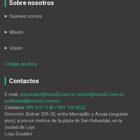
Sobre nosotros
Quiénes somos
Misión
Visión
:
Código de ética
Palanda
cierra
Contactos
sus
fiestas
E-mail:
ogonzalez@hora32.com.ec
editor@hora32.com.ec
con
publicidad@hora32.com.ec
desfile,
Celulares:
099 215 1148 / 099 754 4222
sesión
Dirección: Bolívar 209-52, entre Mercadillo y Azuay (segundo
solemne
piso), a pocos metros de la plaza de San Sebastián, en la
y
ciudad de Loja.
noche
Loja, Ecuador
de