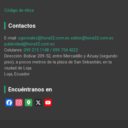
:
Código de ética
Otro
policía
Contactos
en
servicio
E-mail:
ogonzalez@hora32.com.ec
editor@hora32.com.ec
pasivo
publicidad@hora32.com.ec
va
Celulares:
099 215 1148 / 099 754 4222
a
Dirección: Bolívar 209-52, entre Mercadillo y Azuay (segundo
la
piso), a pocos metros de la plaza de San Sebastián, en la
administración
ciudad de Loja.
pública
Loja, Ecuador
de
Loja
Encuéntranos en
F
I
G
X
Y
a
n
o
o
c
s
o
u
e
t
g
T