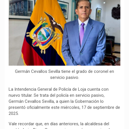
b
s
g
L
a
o
A
r
i
r
o
p
a
n
t
k
p
m
k
i
r
Germán Cevallos Sevilla tiene el grado de coronel en
servicio pasivo.
La Intendencia General de Policía de Loja cuenta con
nuevo titular. Se trata del policía en servicio pasivo,
Germán Cevallos Sevilla, a quien la Gobernación lo
presentó oficialmente este miércoles, 17 de septiembre de
2025.
Vale recordar que, en días anteriores, la alcaldesa del