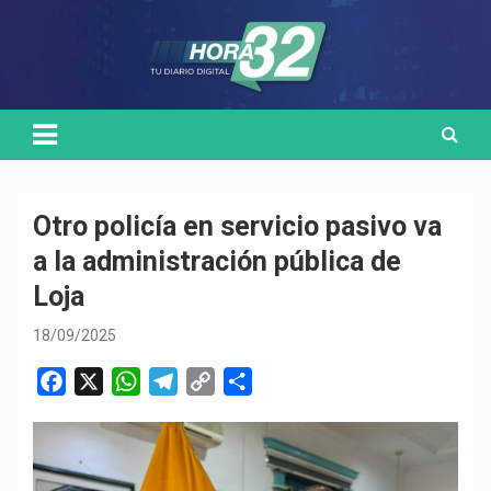
Skip
Medio de comunicación digital
HORA32
to
content
Otro policía en servicio pasivo va
a la administración pública de
Loja
18/09/2025
F
X
W
T
C
C
a
h
e
o
o
c
a
l
p
m
e
t
e
y
p