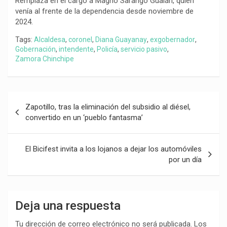
Remplaza en el cargo a Magno Sarango Gualán, quien
venía al frente de la dependencia desde noviembre de
2024.
Tags:
Alcaldesa
,
coronel
,
Diana Guayanay
,
exgobernador
,
Gobernación
,
intendente
,
Policía
,
servicio pasivo
,
Zamora Chinchipe
Navegación
Zapotillo, tras la eliminación del subsidio al diésel,
de
convertido en un ‘pueblo fantasma’
entradas
El Bicifest invita a los lojanos a dejar los automóviles
por un día
Deja una respuesta
Tu dirección de correo electrónico no será publicada.
Los