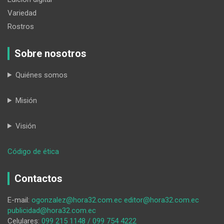
Variedad
Rostros
Sobre nosotros
Quiénes somos
Misión
Visión
:
Código de ética
Occidente
y
Contactos
su
herencia
E-mail:
ogonzalez@hora32.com.ec
editor@hora32.com.ec
universal
publicidad@hora32.com.ec
Celulares:
099 215 1148 / 099 754 4222