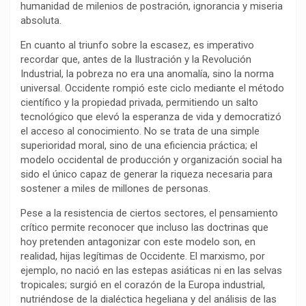
humanidad de milenios de postración, ignorancia y miseria
k
p
m
k
i
absoluta.
r
En cuanto al triunfo sobre la escasez, es imperativo
recordar que, antes de la Ilustración y la Revolución
Industrial, la pobreza no era una anomalía, sino la norma
universal. Occidente rompió este ciclo mediante el método
científico y la propiedad privada, permitiendo un salto
tecnológico que elevó la esperanza de vida y democratizó
el acceso al conocimiento. No se trata de una simple
superioridad moral, sino de una eficiencia práctica; el
modelo occidental de producción y organización social ha
sido el único capaz de generar la riqueza necesaria para
sostener a miles de millones de personas.
Pese a la resistencia de ciertos sectores, el pensamiento
crítico permite reconocer que incluso las doctrinas que
hoy pretenden antagonizar con este modelo son, en
realidad, hijas legítimas de Occidente. El marxismo, por
ejemplo, no nació en las estepas asiáticas ni en las selvas
tropicales; surgió en el corazón de la Europa industrial,
nutriéndose de la dialéctica hegeliana y del análisis de las