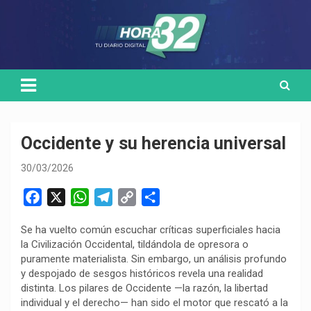
Skip
Medio de comunicación digital
HORA32
to
content
Occidente y su herencia universal
30/03/2026
F
X
W
T
C
C
a
h
e
o
o
Se ha vuelto común escuchar críticas superficiales hacia
c
a
l
p
m
la Civilización Occidental, tildándola de opresora o
e
t
e
y
p
puramente materialista. Sin embargo, un análisis profundo
b
s
g
L
a
y despojado de sesgos históricos revela una realidad
o
A
r
i
r
distinta. Los pilares de Occidente —la razón, la libertad
individual y el derecho— han sido el motor que rescató a la
o
p
a
n
t