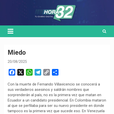
Skip
Medio de comunicación digital
HORA32
to
content
Miedo
20/08/2025
F
X
W
T
C
C
a
h
e
o
o
Con la muerte de Fernando Villavicencio se conocerá a
c
a
l
p
m
sus verdaderos asesinos y saldrán nombres que
e
t
e
y
p
sorprenderán al país, no es la primera vez que matan en
b
s
g
L
a
Ecuador a un candidato presidencial. En Colombia mataron
o
A
r
i
r
al que se perfilaba para ser su nuevo presidente en donde
tampoco es la primera vez que sucede eso. En Venezuela
o
p
a
n
t