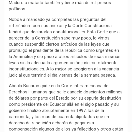
Maduro a matado también y tiene más de mil presos
k
p
m
k
i
políticos.
r
Noboa a mandado ya completas las preguntas del
referéndum con sus anexos y la Corte Constitucional
tendrá que declararlas constitucionales. Esta Corte que al
parecer de la Constitución sabe muy poco, lo vimos
cuando suspendió ciertos artículos de las leyes que
promulgó el presidente de la república como urgentes en
la Asamblea y dio paso a otros artículos de esas mismas
leyes sin la adecuada argumentación jurídica totalmente
inconstitucionales. A lo mejor se acogieron a la vacancia
judicial que terminó el día viernes de la semana pasada.
Abdalá Bucaram pide en la Corte Interamericana de
Derechos Humanos que se le cancele doscientos millones
de dólares por parte del Estado por su espuria destitución
como presidente del Ecuador allá en el siglo pasado y su
gobierno finalizó abruptamente en 1997; los de la
camioneta, y los más de cuarenta diputados que en
derecho de repetición deberán de pagar esa
compensación algunos de ellos ya fallecidos y otros están