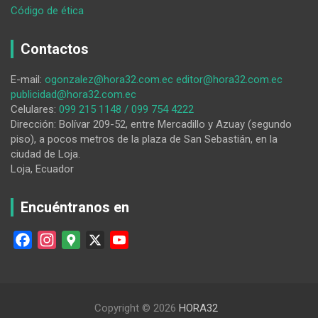
:
Código de ética
Miedo
Contactos
E-mail:
ogonzalez@hora32.com.ec
editor@hora32.com.ec
publicidad@hora32.com.ec
Celulares:
099 215 1148 / 099 754 4222
Dirección: Bolívar 209-52, entre Mercadillo y Azuay (segundo
piso), a pocos metros de la plaza de San Sebastián, en la
ciudad de Loja.
Loja, Ecuador
Encuéntranos en
F
I
G
X
Y
a
n
o
o
c
s
o
u
e
t
g
T
Copyright © 2026
HORA32
b
a
l
u