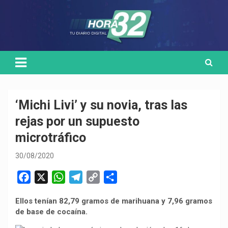
Skip
Medio de comunicación digital
HORA32
to
content
‘Michi Livi’ y su novia, tras las
rejas por un supuesto
microtráfico
30/08/2020
F
X
W
T
C
C
a
h
e
o
o
Ellos tenían 82,79 gramos de marihuana y 7,96 gramos
c
a
l
p
m
de base de cocaína.
e
t
e
y
p