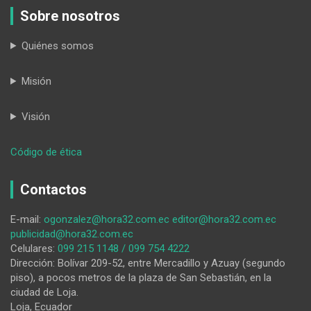
Sobre nosotros
Quiénes somos
Misión
Visión
:
Código de ética
‘Michi
Livi’
Contactos
y
su
E-mail:
ogonzalez@hora32.com.ec
editor@hora32.com.ec
novia,
publicidad@hora32.com.ec
tras
Celulares:
099 215 1148 / 099 754 4222
las
Dirección: Bolívar 209-52, entre Mercadillo y Azuay (segundo
rejas
piso), a pocos metros de la plaza de San Sebastián, en la
por
ciudad de Loja.
un
Loja, Ecuador