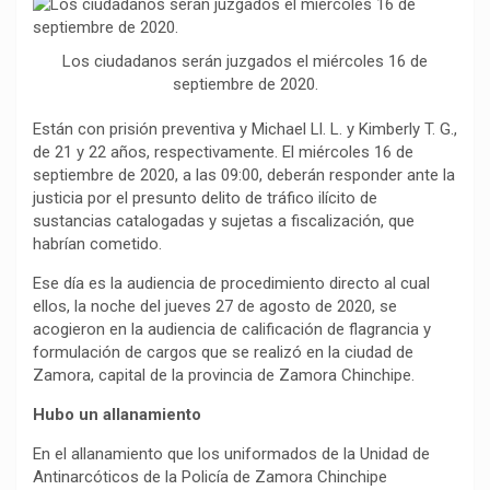
b
s
g
L
a
o
A
r
i
r
o
p
a
n
t
Los ciudadanos serán juzgados el miércoles 16 de
septiembre de 2020.
k
p
m
k
i
r
Están con prisión preventiva y Michael Ll. L. y Kimberly T. G.,
de 21 y 22 años, respectivamente. El miércoles 16 de
septiembre de 2020, a las 09:00, deberán responder ante la
justicia por el presunto delito de tráfico ilícito de
sustancias catalogadas y sujetas a fiscalización, que
habrían cometido.
Ese día es la audiencia de procedimiento directo al cual
ellos, la noche del jueves 27 de agosto de 2020, se
acogieron en la audiencia de calificación de flagrancia y
formulación de cargos que se realizó en la ciudad de
Zamora, capital de la provincia de Zamora Chinchipe.
Hubo un allanamiento
En el allanamiento que los uniformados de la Unidad de
Antinarcóticos de la Policía de Zamora Chinchipe