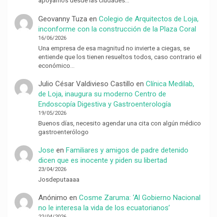
apoyamos desde las ciudades…
Geovanny Tuza
en
Colegio de Arquitectos de Loja,
inconforme con la construcción de la Plaza Coral
16/06/2026
Una empresa de esa magnitud no invierte a ciegas, se
entiende que los tienen resueltos todos, caso contrario el
económico…
Julio César Valdivieso Castillo
en
Clínica Medilab,
de Loja, inaugura su moderno Centro de
Endoscopía Digestiva y Gastroenterología
19/05/2026
Buenos días, necesito agendar una cita con algún médico
gastroenterólogo
Jose
en
Familiares y amigos de padre detenido
dicen que es inocente y piden su libertad
23/04/2026
Josdeputaaaa
Anónimo
en
Cosme Zaruma: ‘Al Gobierno Nacional
no le interesa la vida de los ecuatorianos’
22/04/2026