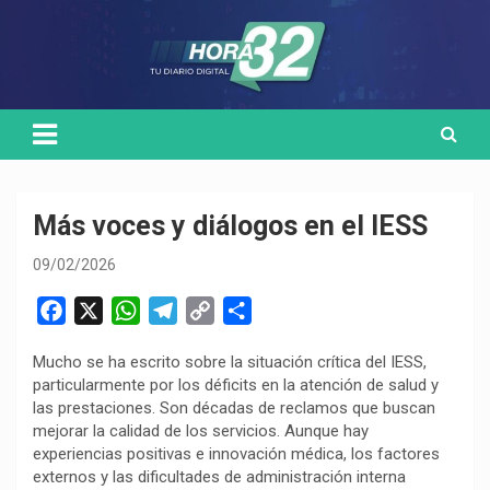
Skip
Medio de comunicación digital
HORA32
to
content
Más voces y diálogos en el IESS
09/02/2026
F
X
W
T
C
C
a
h
e
o
o
Mucho se ha escrito sobre la situación crítica del IESS,
c
a
l
p
m
particularmente por los déficits en la atención de salud y
e
t
e
y
p
las prestaciones. Son décadas de reclamos que buscan
b
s
g
L
a
mejorar la calidad de los servicios. Aunque hay
o
A
r
i
r
experiencias positivas e innovación médica, los factores
externos y las dificultades de administración interna
o
p
a
n
t