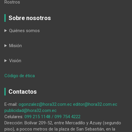
Rostros
Sobre nosotros
Quiénes somos
Misión
Visión
:
Código de ética
Más
voces
Contactos
y
diálogos
E-mail:
ogonzalez@hora32.com.ec
editor@hora32.com.ec
en
publicidad@hora32.com.ec
el
Celulares:
099 215 1148 / 099 754 4222
IESS
Dirección: Bolívar 209-52, entre Mercadillo y Azuay (segundo
piso), a pocos metros de la plaza de San Sebastián, en la