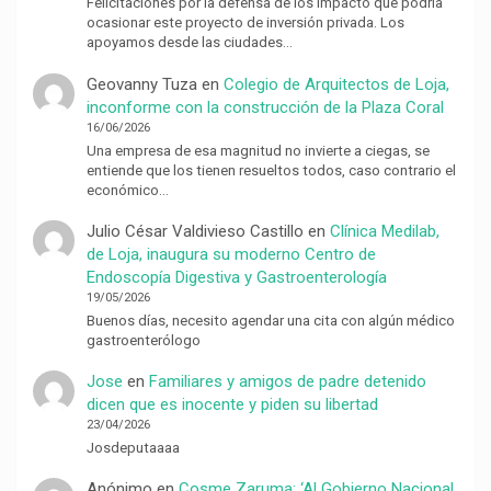
Felicitaciones por la defensa de los impacto que podría
ocasionar este proyecto de inversión privada. Los
apoyamos desde las ciudades…
Geovanny Tuza
en
Colegio de Arquitectos de Loja,
inconforme con la construcción de la Plaza Coral
16/06/2026
Una empresa de esa magnitud no invierte a ciegas, se
entiende que los tienen resueltos todos, caso contrario el
económico…
Julio César Valdivieso Castillo
en
Clínica Medilab,
de Loja, inaugura su moderno Centro de
Endoscopía Digestiva y Gastroenterología
19/05/2026
Buenos días, necesito agendar una cita con algún médico
gastroenterólogo
Jose
en
Familiares y amigos de padre detenido
dicen que es inocente y piden su libertad
23/04/2026
Josdeputaaaa
Anónimo
en
Cosme Zaruma: ‘Al Gobierno Nacional