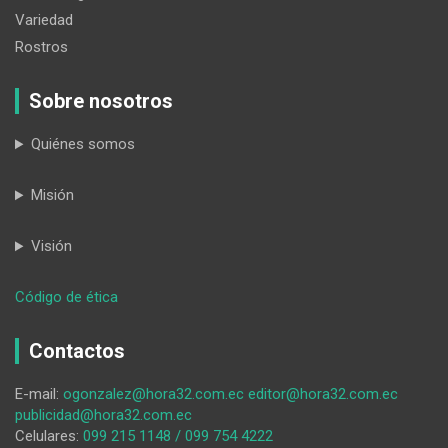
Variedad
Rostros
Sobre nosotros
Quiénes somos
Misión
Visión
:
Código de ética
Marlon
Tandazo:
Contactos
‘El
poder
E-mail:
ogonzalez@hora32.com.ec
editor@hora32.com.ec
de
publicidad@hora32.com.ec
las
Celulares:
099 215 1148 / 099 754 4222
personas