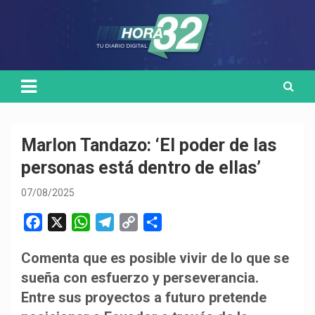
Skip
Medio de comunicación digital
HORA32
to
content
Marlon Tandazo: ‘El poder de las
personas está dentro de ellas’
07/08/2025
F
X
W
T
C
C
a
h
e
o
o
Comenta que es posible vivir de lo que se
c
a
l
p
m
sueña con esfuerzo y perseverancia.
e
t
e
y
p
b
s
g
L
a
Entre sus proyectos a futuro pretende
o
A
r
i
r