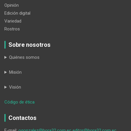
Opinión
Edición digital
Variedad
Rostros
Sobre nosotros
Quiénes somos
Misión
Visión
:
Código de ética
Los
trabajadores
Contactos
del
Municipio
E-mail:
ogonzalez@hora32.com.ec
editor@hora32.com.ec