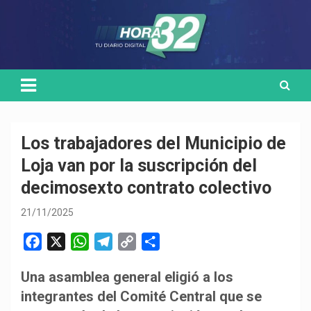
Skip
Medio de comunicación digital
HORA32
to
content
Los trabajadores del Municipio de
Loja van por la suscripción del
decimosexto contrato colectivo
21/11/2025
F
X
W
T
C
C
a
h
e
o
o
Una asamblea general eligió a los
c
a
l
p
m
integrantes del Comité Central que se
e
t
e
y
p