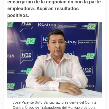
b
s
g
L
a
encargarán de la negociación con la parte
o
A
r
i
r
empleadora. Aspiran resultados
o
p
a
n
t
positivos.
k
p
m
k
i
r
José Vicente Soto Santacruz, presidente del Comité
Central Único de Trabajadores del Municipio de Loja.