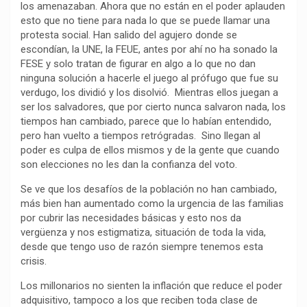
los amenazaban. Ahora que no están en el poder aplauden
k
p
m
k
i
esto que no tiene para nada lo que se puede llamar una
r
protesta social. Han salido del agujero donde se
escondían, la UNE, la FEUE, antes por ahí no ha sonado la
FESE y solo tratan de figurar en algo a lo que no dan
ninguna solución a hacerle el juego al prófugo que fue su
verdugo, los dividió y los disolvió. Mientras ellos juegan a
ser los salvadores, que por cierto nunca salvaron nada, los
tiempos han cambiado, parece que lo habían entendido,
pero han vuelto a tiempos retrógradas. Sino llegan al
poder es culpa de ellos mismos y de la gente que cuando
son elecciones no les dan la confianza del voto.
Se ve que los desafíos de la población no han cambiado,
más bien han aumentado como la urgencia de las familias
por cubrir las necesidades básicas y esto nos da
vergüenza y nos estigmatiza, situación de toda la vida,
desde que tengo uso de razón siempre tenemos esta
crisis.
Los millonarios no sienten la inflación que reduce el poder
adquisitivo, tampoco a los que reciben toda clase de