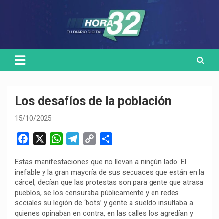
Skip
Medio de comunicación digital
HORA32
to
content
Los desafíos de la población
15/10/2025
F
X
W
T
C
C
a
h
e
o
o
Estas manifestaciones que no llevan a ningún lado. El
c
a
l
p
m
inefable y la gran mayoría de sus secuaces que están en la
e
t
e
y
p
cárcel, decían que las protestas son para gente que atrasa
b
s
g
L
a
pueblos, se los censuraba públicamente y en redes
o
A
r
i
r
sociales su legión de ‘bots’ y gente a sueldo insultaba a
quienes opinaban en contra, en las calles los agredían y
o
p
a
n
t