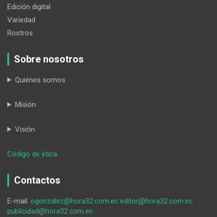
Edición digital
Variedad
Rostros
Sobre nosotros
Quiénes somos
Misión
Visión
:
Código de ética
Los
desafíos
Contactos
de
la
E-mail:
ogonzalez@hora32.com.ec
editor@hora32.com.ec
población
publicidad@hora32.com.ec