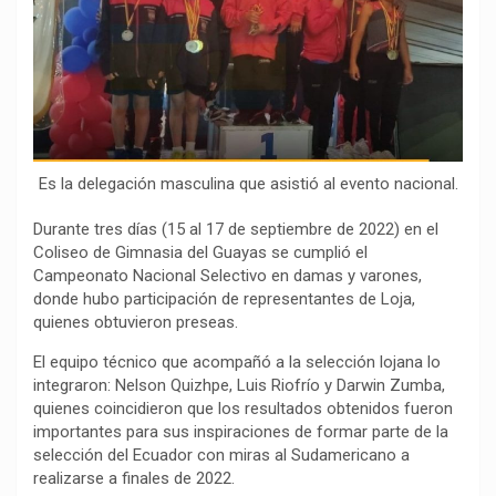
o
p
a
n
t
k
p
m
k
i
r
Es la delegación masculina que asistió al evento nacional.
Durante tres días (15 al 17 de septiembre de 2022) en el
Coliseo de Gimnasia del Guayas se cumplió el
Campeonato Nacional Selectivo en damas y varones,
donde hubo participación de representantes de Loja,
quienes obtuvieron preseas.
El equipo técnico que acompañó a la selección lojana lo
integraron: Nelson Quizhpe, Luis Riofrío y Darwin Zumba,
quienes coincidieron que los resultados obtenidos fueron
importantes para sus inspiraciones de formar parte de la
selección del Ecuador con miras al Sudamericano a
realizarse a finales de 2022.