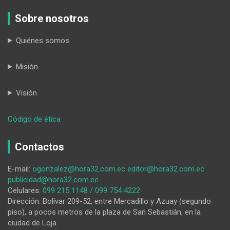
Sobre nosotros
Quiénes somos
Misión
Visión
:
Código de ética
Libertad
y
Contactos
su
nuevo
E-mail:
ogonzalez@hora32.com.ec
editor@hora32.com.ec
desafío
publicidad@hora32.com.ec
en
Celulares:
099 215 1148 / 099 754 4222
2026
Dirección: Bolívar 209-52, entre Mercadillo y Azuay (segundo
piso), a pocos metros de la plaza de San Sebastián, en la
ciudad de Loja.