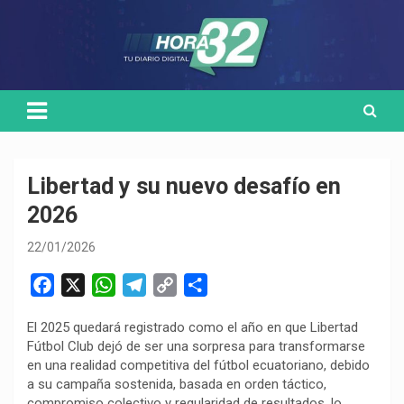
Skip
Medio de comunicación digital
HORA32
to
content
Libertad y su nuevo desafío en
2026
22/01/2026
F
X
W
T
C
C
a
h
e
o
o
El 2025 quedará registrado como el año en que Libertad
c
a
l
p
m
Fútbol Club dejó de ser una sorpresa para transformarse
e
t
e
y
p
en una realidad competitiva del fútbol ecuatoriano, debido
b
s
g
L
a
a su campaña sostenida, basada en orden táctico,
o
A
r
i
r
compromiso colectivo y regularidad de resultados, lo