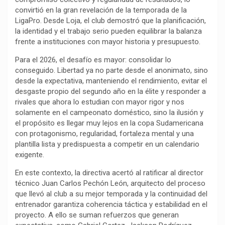
convirtió en la gran revelación de la temporada de la
o
p
a
n
t
LigaPro. Desde Loja, el club demostró que la planificación,
k
p
m
k
i
la identidad y el trabajo serio pueden equilibrar la balanza
r
frente a instituciones con mayor historia y presupuesto.
Para el 2026, el desafío es mayor: consolidar lo
conseguido. Libertad ya no parte desde el anonimato, sino
desde la expectativa, manteniendo el rendimiento, evitar el
desgaste propio del segundo año en la élite y responder a
rivales que ahora lo estudian con mayor rigor y nos
solamente en el campeonato doméstico, sino la ilusión y
el propósito es llegar muy lejos en la copa Sudamericana
con protagonismo, regularidad, fortaleza mental y una
plantilla lista y predispuesta a competir en un calendario
exigente.
En este contexto, la directiva acertó al ratificar al director
técnico Juan Carlos Pechón León, arquitecto del proceso
que llevó al club a su mejor temporada y la continuidad del
entrenador garantiza coherencia táctica y estabilidad en el
proyecto. A ello se suman refuerzos que generan