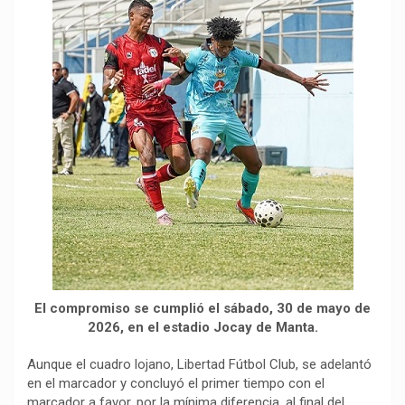
o
p
a
n
t
k
p
m
k
i
r
El compromiso se cumplió el sábado, 30 de mayo de
2026, en el estadio Jocay de Manta.
Aunque el cuadro lojano, Libertad Fútbol Club, se adelantó
en el marcador y concluyó el primer tiempo con el
marcador a favor, por la mínima diferencia, al final del