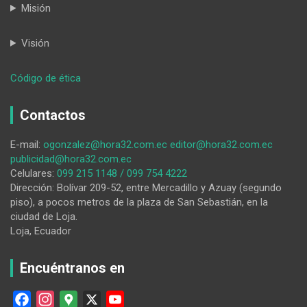
Misión
Visión
:
Código de ética
Libertad
no
Contactos
pudo
conservar
E-mail:
ogonzalez@hora32.com.ec
editor@hora32.com.ec
la
publicidad@hora32.com.ec
ventaja,
Celulares:
099 215 1148 / 099 754 4222
en
Dirección: Bolívar 209-52, entre Mercadillo y Azuay (segundo
Manta
piso), a pocos metros de la plaza de San Sebastián, en la
ciudad de Loja.
Loja, Ecuador
Encuéntranos en
F
I
G
X
Y