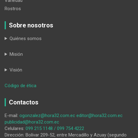
Variedad
Rostros
Sobre nosotros
Quiénes somos
Misión
Visión
:
Código de ética
Ley
de
Contactos
Integridad
Pública
E-mail:
ogonzalez@hora32.com.ec
editor@hora32.com.ec
publicidad@hora32.com.ec
Celulares:
099 215 1148 / 099 754 4222
Dirección: Bolívar 209-52, entre Mercadillo y Azuay (segundo