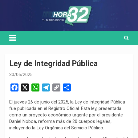
Skip
Medio de comunicación digital
HORA32
to
content
Ley de Integridad Pública
30/06/2025
F
X
W
T
C
C
a
h
e
o
o
El jueves 26 de junio del 2025, la Ley de Integridad Pública
c
a
l
p
m
fue publicada en el Registro Oficial. Esta ley, presentada
e
t
e
y
p
como un proyecto económico urgente por el presidente
b
s
g
L
a
Daniel Noboa, reforma más de 20 cuerpos legales,
o
A
r
i
r
incluyendo la Ley Orgánica del Servicio Público.
o
p
a
n
t