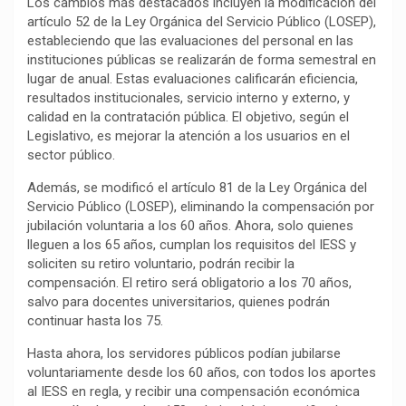
Los cambios más destacados incluyen la modificación del
k
p
m
k
i
artículo 52 de la Ley Orgánica del Servicio Público (LOSEP),
r
estableciendo que las evaluaciones del personal en las
instituciones públicas se realizarán de forma semestral en
lugar de anual. Estas evaluaciones calificarán eficiencia,
resultados institucionales, servicio interno y externo, y
calidad en la contratación pública. El objetivo, según el
Legislativo, es mejorar la atención a los usuarios en el
sector público.
Además, se modificó el artículo 81 de la Ley Orgánica del
Servicio Público (LOSEP), eliminando la compensación por
jubilación voluntaria a los 60 años. Ahora, solo quienes
lleguen a los 65 años, cumplan los requisitos del IESS y
soliciten su retiro voluntario, podrán recibir la
compensación. El retiro será obligatorio a los 70 años,
salvo para docentes universitarios, quienes podrán
continuar hasta los 75.
Hasta ahora, los servidores públicos podían jubilarse
voluntariamente desde los 60 años, con todos los aportes
al IESS en regla, y recibir una compensación económica