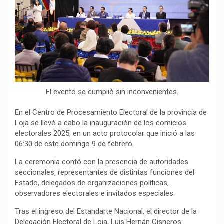
o
p
a
n
t
k
p
m
k
i
r
El evento se cumplió sin inconvenientes.
En el Centro de Procesamiento Electoral de la provincia de
Loja se llevó a cabo la inauguración de los comicios
electorales 2025, en un acto protocolar que inició a las
06:30 de este domingo 9 de febrero.
La ceremonia contó con la presencia de autoridades
seccionales, representantes de distintas funciones del
Estado, delegados de organizaciones políticas,
observadores electorales e invitados especiales.
Tras el ingreso del Estandarte Nacional, el director de la
Delegación Electoral de Loja, Luis Hernán Cisneros