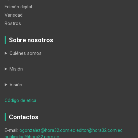
Edición digital
Variedad
Rostros
Sobre nosotros
Quiénes somos
Misión
Visión
:
Código de ética
Las
elecciones
Contactos
iniciaron
con
E-mail:
ogonzalez@hora32.com.ec
editor@hora32.com.ec
una
publicidad@hora32.com.ec