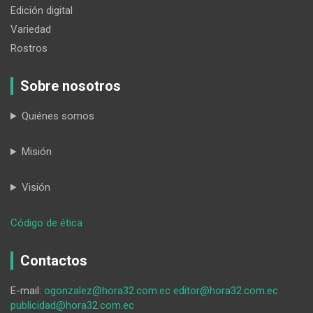
Edición digital
Variedad
Rostros
Sobre nosotros
Quiénes somos
Misión
Visión
:
Código de ética
La
UTPL
Contactos
invita
a
E-mail:
ogonzalez@hora32.com.ec
editor@hora32.com.ec
inscribirse
publicidad@hora32.com.ec
en