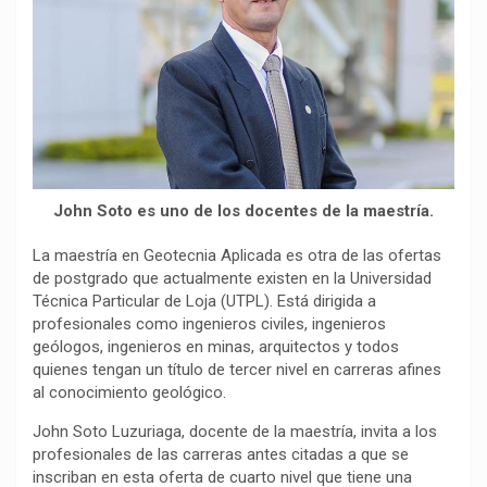
o
p
a
n
t
k
p
m
k
i
r
John Soto es uno de los docentes de la maestría.
La maestría en Geotecnia Aplicada es otra de las ofertas
de postgrado que actualmente existen en la Universidad
Técnica Particular de Loja (UTPL). Está dirigida a
profesionales como ingenieros civiles, ingenieros
geólogos, ingenieros en minas, arquitectos y todos
quienes tengan un título de tercer nivel en carreras afines
al conocimiento geológico.
John Soto Luzuriaga, docente de la maestría, invita a los
profesionales de las carreras antes citadas a que se
inscriban en esta oferta de cuarto nivel que tiene una