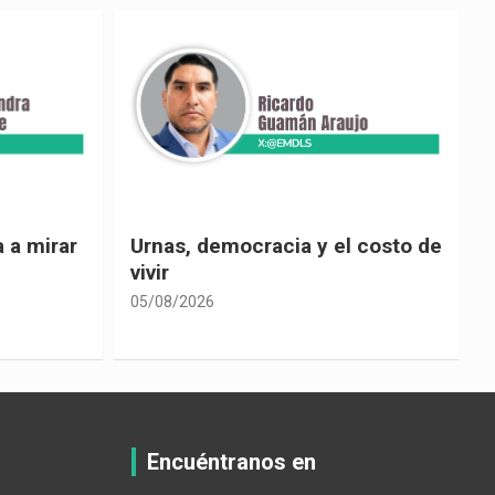
 costo de
El país de las explicaciones
convenientes
05/08/2026
0
Encuéntranos en