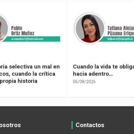
 vida te obliga a mirar
Urnas, democracia y el
entro…
vivir
05/08/2026
osotros
Contactos