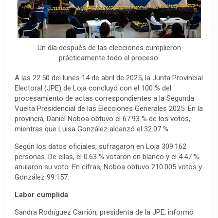
o
p
a
n
t
k
p
m
k
i
r
Un día después de las elecciones cumplieron
prácticamente todo el proceso.
A las 22:50 del lunes 14 de abril de 2025, la Junta Provincial
Electoral (JPE) de Loja concluyó con el 100 % del
procesamiento de actas correspondientes a la Segunda
Vuelta Presidencial de las Elecciones Generales 2025. En la
provincia, Daniel Noboa obtuvo el 67.93 % de los votos,
mientras que Luisa González alcanzó el 32.07 %.
Según los datos oficiales, sufragaron en Loja 309.162
personas. De ellas, el 0.63 % votaron en blanco y el 4.47 %
anularon su voto. En cifras, Noboa obtuvo 210.005 votos y
González 99.157.
Labor cumplida
Sandra Rodríguez Carrión, presidenta de la JPE, informó