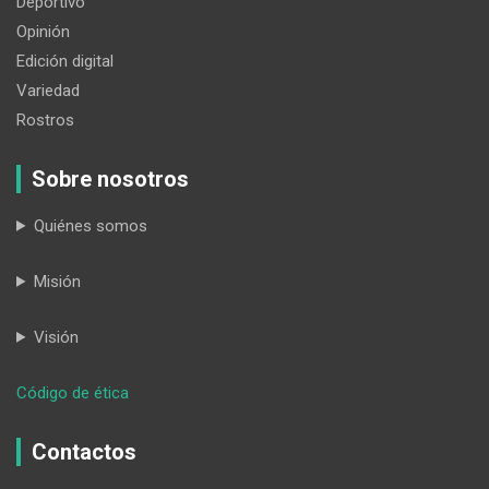
Deportivo
Opinión
Edición digital
Variedad
Rostros
Sobre nosotros
Quiénes somos
Misión
Visión
:
Código de ética
La
JPE-
Contactos
Loja
finalizó