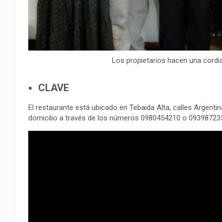
Los propietarios hacen una cordial
CLAVE
El restaurante está ubicado en Tebaida Alta, calles Argent
domicilio a través de los números 0980454210 o 09398723