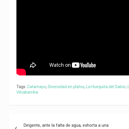
Tags:
Catamayo
,
Diversidad en platos
,
La Huequita del Sabor
,
Vilcabamba
Navegación
Dirigente, ante la falta de agua, exhorta a una