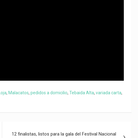
Loja
,
Malacatos
,
pedidos a domicilio
,
Tebaida Alta
,
variada carta
,
12 finalistas, listos para la gala del Festival Nacional