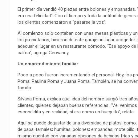
El primer día vendió 40 piezas entre bolones y empanadas. 
era una felicidad”. Con el tiempo y toda la actitud de gener
los clientes comenzaron a “pasarse la voz”.
Al comienzo solo contaban con unas mesas plásticas y un te
los propietarios, hicieron de este garaje un lugar acogedor q
adecuar el lugar en un restaurante cómodo. “Ese apoyo de la
calma”, agrega Geovanny.
Un emprendimiento familiar
Poco a poco fueron incrementando el personal. Hoy, los p
Poma; Paulina Poma y Juana Poma. También, se ha converti
familia.
Silvana Poma, explica que, idea del nombre surgió tres año
clientes, quienes dejaban buenas referencias. “Ve, venimos 
escondidita y en realidad, sí era como un huequito”, relata.
Aquí se puede degustar de una diversidad de platos, como
de papa; tamales; humitas; bolones; empandas; mote pillo; ti
mismo cuentan con variadas opciones de bebidas frías y ca