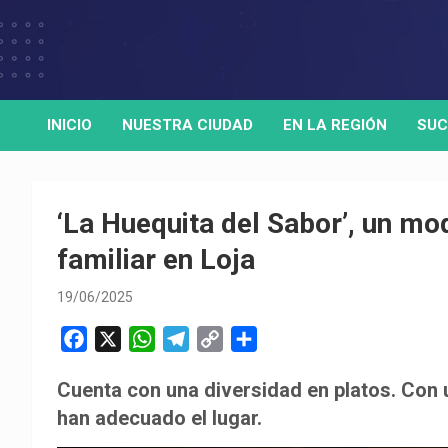
Skip
to
Medio de comunicación digital
HORA32
content
INICIO
NUESTRA CIUDAD
EN LA REGIÓN
SUC
‘La Huequita del Sabor’, un m
familiar en Loja
19/06/2025
F
X
W
T
C
C
a
h
e
o
o
Cuenta con una diversidad en platos. Con 
c
a
l
p
m
han adecuado el lugar.
e
t
e
y
p
b
s
g
L
a