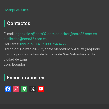
:
Código de ética
La
Escuela
Contactos
Superior
Militar
E-mail:
ogonzalez@hora32.com.ec
editor@hora32.com.ec
rinde
publicidad@hora32.com.ec
homenaje
Celulares:
099 215 1148 / 099 754 4222
a
Dirección: Bolívar 209-52, entre Mercadillo y Azuay (segundo
Ronier
piso), a pocos metros de la plaza de San Sebastián, en la
Ramírez
ciudad de Loja.
S.
Loja, Ecuador
Encuéntranos en
F
I
G
X
Y
a
n
o
o
c
s
o
u
e
t
g
T