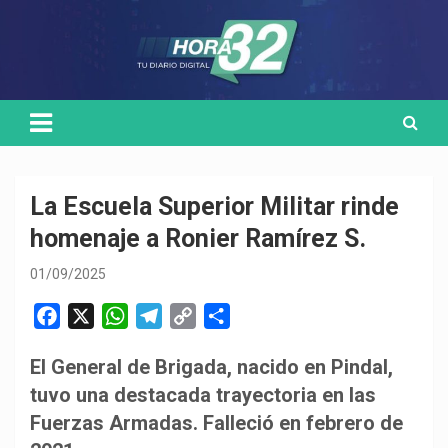
Skip
Medio de comunicación digital
HORA32
to
content
La Escuela Superior Militar rinde
homenaje a Ronier Ramírez S.
01/09/2025
F
X
W
T
C
C
a
h
e
o
o
El General de Brigada, nacido en Pindal,
c
a
l
p
m
tuvo una destacada trayectoria en las
e
t
e
y
p
b
s
g
L
a
Fuerzas Armadas. Falleció en febrero de
o
A
r
i
r