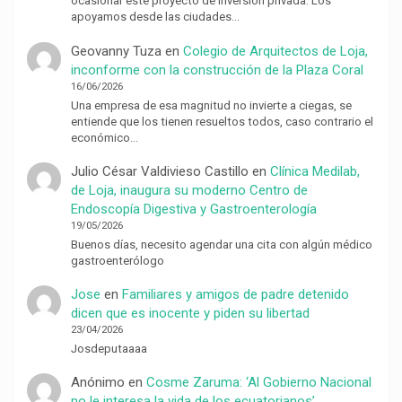
ocasionar este proyecto de inversión privada. Los
apoyamos desde las ciudades…
Geovanny Tuza
en
Colegio de Arquitectos de Loja,
inconforme con la construcción de la Plaza Coral
16/06/2026
Una empresa de esa magnitud no invierte a ciegas, se
entiende que los tienen resueltos todos, caso contrario el
económico…
Julio César Valdivieso Castillo
en
Clínica Medilab,
de Loja, inaugura su moderno Centro de
Endoscopía Digestiva y Gastroenterología
19/05/2026
Buenos días, necesito agendar una cita con algún médico
gastroenterólogo
Jose
en
Familiares y amigos de padre detenido
dicen que es inocente y piden su libertad
23/04/2026
Josdeputaaaa
Anónimo
en
Cosme Zaruma: ‘Al Gobierno Nacional
no le interesa la vida de los ecuatorianos’