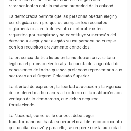
representantes ante la máxima autoridad de la entidad.
o
p
a
n
t
k
p
m
k
i
La democracia permite que las personas puedan elegir y
r
ser elegidas siempre que se cumplan los requisitos
reglamentarios; en todo evento electoral, existen
requisitos por cumplirse y no constituye vulneración del
derecho a elegir y ser elegido si una persona no cumple
con los requisitos previamente conocidos.
La presencia de tres listas en la institución universitaria
legitima el proceso electoral y da cuenta de la igualdad de
condiciones de todos quienes pretendan representar a sus
sectores en el Órgano Colegiado Superior.
La libertad de expresión, la libertad asociación y la vigencia
de los derechos humanos a lo interno de la institución son
ventajas de la democracia, que deben seguirse
fortaleciendo.
La Nacional, como se le conoce, debe seguir
transformándose hasta superar el nivel de reconocimiento
que un día alcanzó y para ello, se requiere que la autoridad