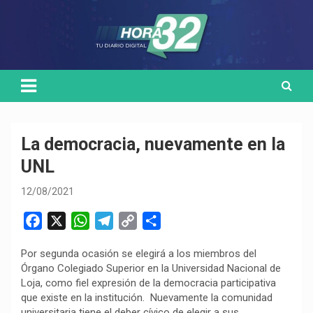
Skip
Medio de comunicación digital
HORA32
to
content
La democracia, nuevamente en la
UNL
12/08/2021
F
X
W
T
C
C
a
h
e
o
o
Por segunda ocasión se elegirá a los miembros del
c
a
l
p
m
Órgano Colegiado Superior en la Universidad Nacional de
e
t
e
y
p
Loja, como fiel expresión de la democracia participativa
b
s
g
L
a
que existe en la institución. Nuevamente la comunidad
o
A
r
i
r
universitaria tiene el deber cívico de elegir a sus