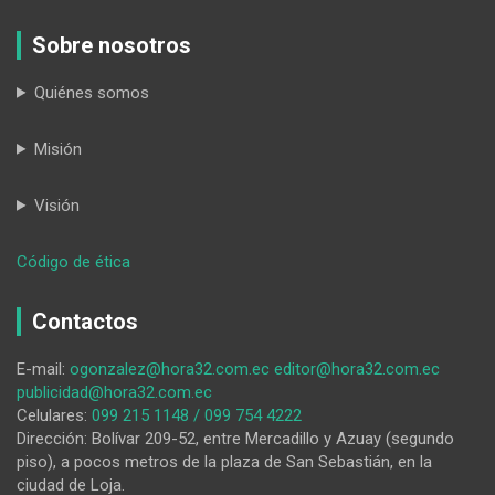
Sobre nosotros
Quiénes somos
Misión
Visión
:
Código de ética
La
democracia,
Contactos
nuevamente
en
E-mail:
ogonzalez@hora32.com.ec
editor@hora32.com.ec
la
publicidad@hora32.com.ec
UNL
Celulares:
099 215 1148 / 099 754 4222
Dirección: Bolívar 209-52, entre Mercadillo y Azuay (segundo
piso), a pocos metros de la plaza de San Sebastián, en la
ciudad de Loja.