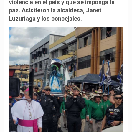
b
s
g
L
a
violencia en el país y que se imponga la
o
A
r
i
r
paz. Asistieron la alcaldesa, Janet
o
p
a
n
t
Luzuriaga y los concejales.
k
p
m
k
i
r