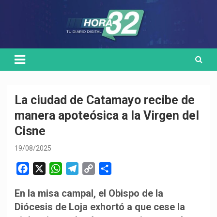
Skip
Medio de comunicación digital
HORA32
to
content
La ciudad de Catamayo recibe de
manera apoteósica a la Virgen del
Cisne
19/08/2025
F
X
W
T
C
C
a
h
e
o
o
En la misa campal, el Obispo de la
c
a
l
p
m
Diócesis de Loja exhortó a que cese la
e
t
e
y
p