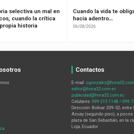
 vida te obliga a mirar
Urnas, democracia y el
entro…
vivir
05/08/2026
osotros
Contactos
omos
E-mail:
ogonzalez@hora32.com
editor@hora32.com.ec
publicidad@hora32.com.ec
Celulares:
099 215 1148 / 099 7
Dirección: Bolívar 209-52, entre 
Azuay (segundo piso), a pocos 
plaza de San Sebastián, en la ci
Loja, Ecuador
:
ica