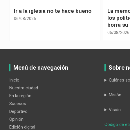
La memoria selectiva un mal en
Cuando la
los políticos, cuando la crítica
hacia ad
borra su propia historia
06/08/2026
06/08/2026
Menú de navegación
Sobre n
Inicio
Quiénes s
Nuestra ciudad
Misión
En la región
Sucesos
Visión
Deportivo
Opinión
Código de ét
Edición digital