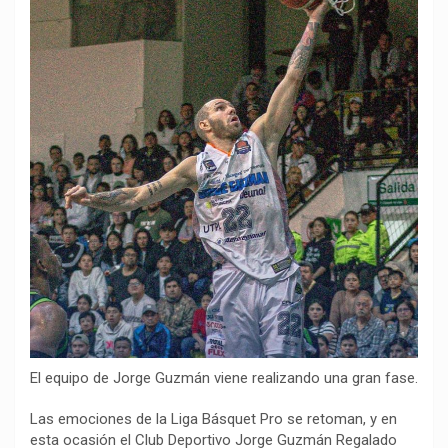
o
p
a
n
t
k
p
m
k
i
r
El equipo de Jorge Guzmán viene realizando una gran fase.
Las emociones de la Liga Básquet Pro se retoman, y en
esta ocasión el Club Deportivo Jorge Guzmán Regalado