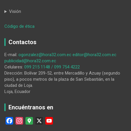
Visión
:
Código de ética
Jorge
Guzmán
Contactos
juega
este
E-mail:
ogonzalez@hora32.com.ec
editor@hora32.com.ec
lunes
publicidad@hora32.com.ec
en
Celulares:
099 215 1148 / 099 754 4222
casa
Dirección: Bolívar 209-52, entre Mercadillo y Azuay (segundo
piso), a pocos metros de la plaza de San Sebastián, en la
ciudad de Loja.
Loja, Ecuador
Encuéntranos en
F
I
G
X
Y
a
n
o
o