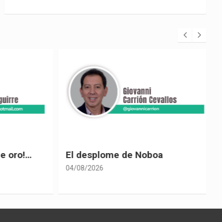
 oro!…
El desplome de Noboa
04/08/2026
0