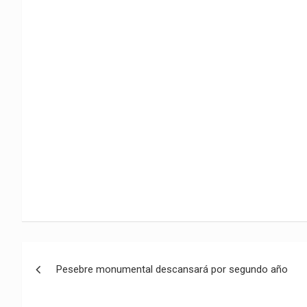
o
p
a
n
t
k
p
m
k
i
r
Navegación
Pesebre monumental descansará por segundo año
de