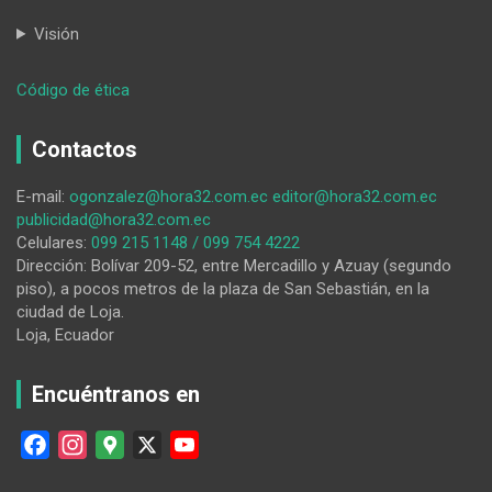
Visión
:
Código de ética
HORA32
10-
Contactos
06-
2026
E-mail:
ogonzalez@hora32.com.ec
editor@hora32.com.ec
publicidad@hora32.com.ec
Celulares:
099 215 1148 / 099 754 4222
Dirección: Bolívar 209-52, entre Mercadillo y Azuay (segundo
piso), a pocos metros de la plaza de San Sebastián, en la
ciudad de Loja.
Loja, Ecuador
Encuéntranos en
F
I
G
X
Y
a
n
o
o