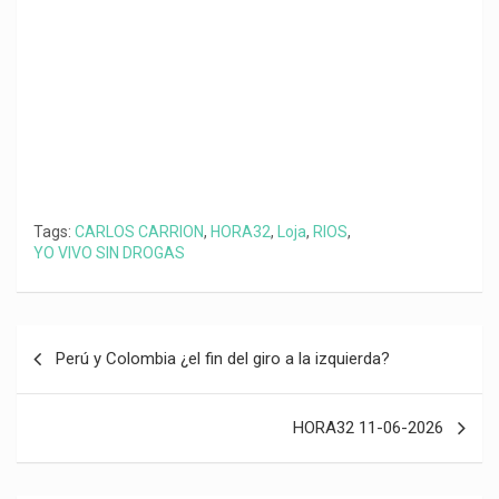
k
p
m
k
i
r
Tags:
CARLOS CARRION
,
HORA32
,
Loja
,
RIOS
,
YO VIVO SIN DROGAS
Navegación
Perú y Colombia ¿el fin del giro a la izquierda?
de
entradas
HORA32 11-06-2026