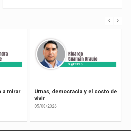
 costo de
El país de las explicaciones
convenientes
05/08/2026
0