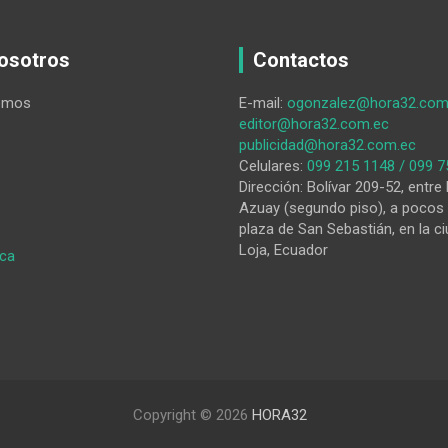
osotros
Contactos
omos
E-mail:
ogonzalez@hora32.com
editor@hora32.com.ec
publicidad@hora32.com.ec
Celulares:
099 215 1148 / 099 7
Dirección: Bolívar 209-52, entre 
Azuay (segundo piso), a pocos 
plaza de San Sebastián, en la ci
Loja, Ecuador
:
ica
HORA32
01-
10-
2025
Copyright © 2026
HORA32