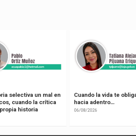
 vida te obliga a mirar
Urnas, democracia y el
entro…
vivir
05/08/2026