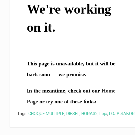
o
p
a
n
t
k
p
m
k
i
r
Tags:
CHOQUE MULTIPLE
,
DIESEL
,
HORA32
,
Loja
,
LOJA SABOR