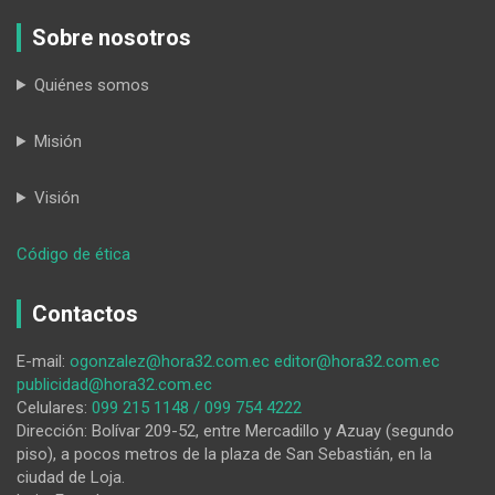
Sobre nosotros
Quiénes somos
Misión
Visión
:
Código de ética
Espíndola
continúa
Contactos
sin
combustible
E-mail:
ogonzalez@hora32.com.ec
editor@hora32.com.ec
publicidad@hora32.com.ec
Celulares:
099 215 1148 / 099 754 4222
Dirección: Bolívar 209-52, entre Mercadillo y Azuay (segundo
piso), a pocos metros de la plaza de San Sebastián, en la
ciudad de Loja.