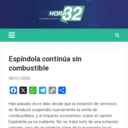
Skip
Medio de comunicación digital
HORA32
to
content
Espíndola continúa sin
combustible
08/01/2026
F
X
W
T
C
C
a
h
e
o
o
Han pasado doce días desde que la estación de servicios
c
a
l
p
m
de Amaluza suspendió nuevamente la venta de
e
t
e
y
p
combustibles, y el impacto económico sobre el cantón
b
s
g
L
a
Espíndola ya es evidente. No se trata solo de una estación
o
A
r
i
r
cerrada, sino de un eslabón clave de la economía local