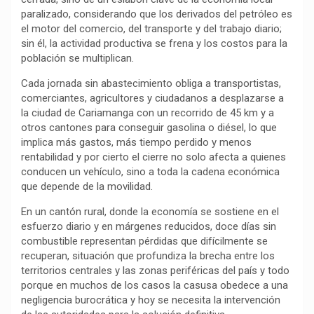
paralizado, considerando que los derivados del petróleo es
o
p
a
n
t
el motor del comercio, del transporte y del trabajo diario;
k
p
m
k
i
sin él, la actividad productiva se frena y los costos para la
r
población se multiplican.
Cada jornada sin abastecimiento obliga a transportistas,
comerciantes, agricultores y ciudadanos a desplazarse a
la ciudad de Cariamanga con un recorrido de 45 km y a
otros cantones para conseguir gasolina o diésel, lo que
implica más gastos, más tiempo perdido y menos
rentabilidad y por cierto el cierre no solo afecta a quienes
conducen un vehículo, sino a toda la cadena económica
que depende de la movilidad.
En un cantón rural, donde la economía se sostiene en el
esfuerzo diario y en márgenes reducidos, doce días sin
combustible representan pérdidas que difícilmente se
recuperan, situación que profundiza la brecha entre los
territorios centrales y las zonas periféricas del país y todo
porque en muchos de los casos la casusa obedece a una
negligencia burocrática y hoy se necesita la intervención