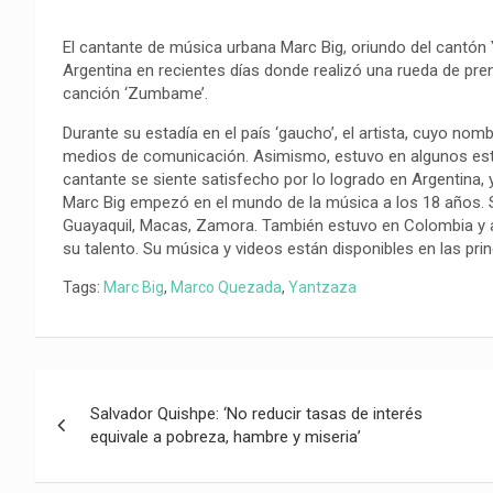
El cantante de música urbana Marc Big, oriundo del cantón 
Argentina en recientes días donde realizó una rueda de pren
canción ‘Zumbame’.
Durante su estadía en el país ‘gaucho’, el artista, cuyo no
medios de comunicación. Asimismo, estuvo en algunos esta
cantante se siente satisfecho por lo logrado en Argentina, 
Marc Big empezó en el mundo de la música a los 18 años. 
Guayaquil, Macas, Zamora. También estuvo en Colombia y ah
su talento. Su música y videos están disponibles en las pri
Tags:
Marc Big
,
Marco Quezada
,
Yantzaza
Navegación
Salvador Quishpe: ‘No reducir tasas de interés
de
equivale a pobreza, hambre y miseria’
entradas