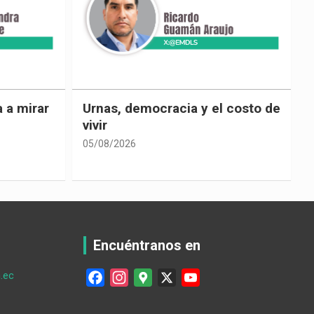
 costo de
El país de las explicaciones
convenientes
05/08/2026
0
Encuéntranos en
.ec
F
I
G
X
Y
a
n
o
o
c
s
o
u