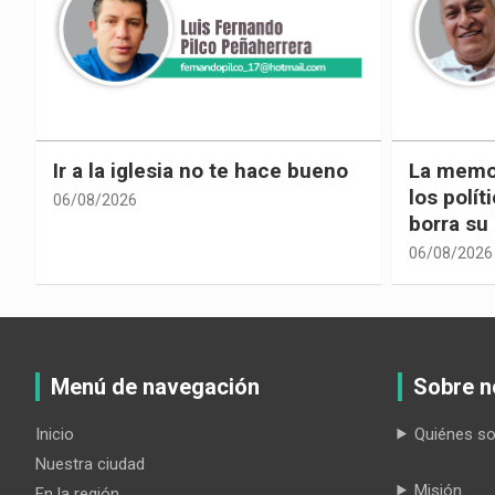
La memoria selectiva un mal en
Cuando la
los políticos, cuando la crítica
hacia ad
borra su propia historia
06/08/2026
06/08/2026
Menú de navegación
Sobre n
Inicio
Quiénes s
Nuestra ciudad
Misión
En la región