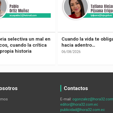
 vida te obliga a mirar
Urnas, democracia y el
entro…
vivir
05/08/2026
osotros
Contactos
omos
E-mail:
ogonzalez@hora32.com
editor@hora32.com.ec
publicidad@hora32.com.ec