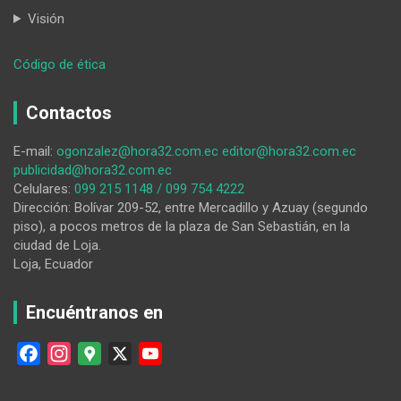
Visión
:
Código de ética
El
verdadero
Contactos
valor
de
E-mail:
ogonzalez@hora32.com.ec
editor@hora32.com.ec
la
publicidad@hora32.com.ec
Navidad
Celulares:
099 215 1148 / 099 754 4222
Dirección: Bolívar 209-52, entre Mercadillo y Azuay (segundo
piso), a pocos metros de la plaza de San Sebastián, en la
ciudad de Loja.
Loja, Ecuador
Encuéntranos en
F
I
G
X
Y
a
n
o
o
c
s
o
u