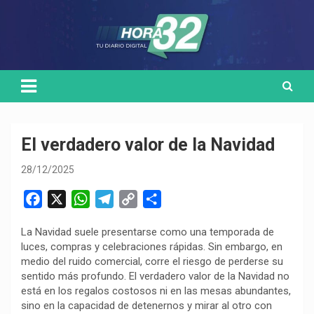
Skip
Medio de comunicación digital
HORA32
to
content
El verdadero valor de la Navidad
28/12/2025
F
X
W
T
C
C
a
h
e
o
o
La Navidad suele presentarse como una temporada de
c
a
l
p
m
luces, compras y celebraciones rápidas. Sin embargo, en
e
t
e
y
p
medio del ruido comercial, corre el riesgo de perderse su
b
s
g
L
a
sentido más profundo. El verdadero valor de la Navidad no
o
A
r
i
r
está en los regalos costosos ni en las mesas abundantes,
sino en la capacidad de detenernos y mirar al otro con
o
p
a
n
t