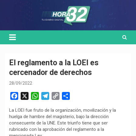
Skip
Medio de comunicación digital
HORA32
to
content
El reglamento a la LOEI es
cercenador de derechos
28/09/2022
F
X
W
T
C
C
a
h
e
o
o
La LOEI fue fruto de la organización, movilización y la
c
a
l
p
m
huelga de hambre del magisterio, bajo la dirección
e
t
e
y
p
consecuente de la UNE. Este triunfo tiene que ser
b
s
g
L
a
rubricado con la aprobación del reglamento a la
o
A
r
i
r
mencionada Ley.