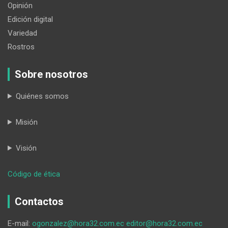
Opinión
Edición digital
Variedad
Rostros
Sobre nosotros
Quiénes somos
Misión
Visión
:
Código de ética
El
reglamento
Contactos
a
la
E-mail:
ogonzalez@hora32.com.ec
editor@hora32.com.ec
LOEI