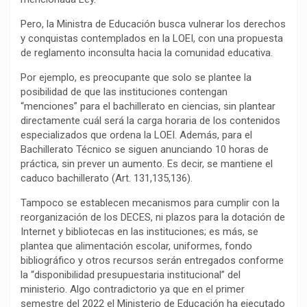
o
p
a
n
t
Pero, la Ministra de Educación busca vulnerar los derechos
k
p
m
k
i
y conquistas contemplados en la LOEI, con una propuesta
r
de reglamento inconsulta hacia la comunidad educativa.
Por ejemplo, es preocupante que solo se plantee la
posibilidad de que las instituciones contengan
“menciones” para el bachillerato en ciencias, sin plantear
directamente cuál será la carga horaria de los contenidos
especializados que ordena la LOEI. Además, para el
Bachillerato Técnico se siguen anunciando 10 horas de
práctica, sin prever un aumento. Es decir, se mantiene el
caduco bachillerato (Art. 131,135,136).
Tampoco se establecen mecanismos para cumplir con la
reorganización de los DECES, ni plazos para la dotación de
Internet y bibliotecas en las instituciones; es más, se
plantea que alimentación escolar, uniformes, fondo
bibliográfico y otros recursos serán entregados conforme
la “disponibilidad presupuestaria institucional” del
ministerio. Algo contradictorio ya que en el primer
semestre del 2022 el Ministerio de Educación ha ejecutado