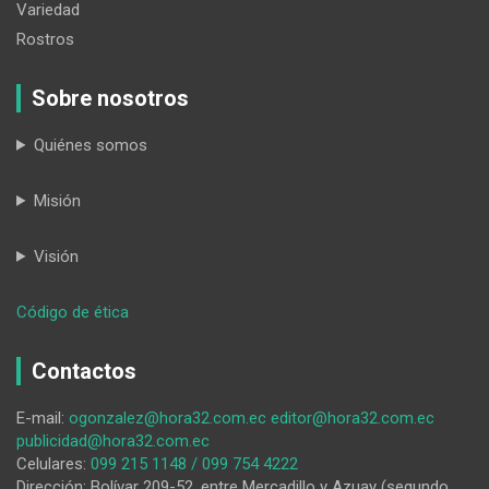
Variedad
Rostros
Sobre nosotros
Quiénes somos
Misión
Visión
:
Código de ética
El
proceso
Contactos
de
duelo
E-mail:
ogonzalez@hora32.com.ec
editor@hora32.com.ec
por
publicidad@hora32.com.ec
la
Celulares:
099 215 1148 / 099 754 4222
muerte
Dirección: Bolívar 209-52, entre Mercadillo y Azuay (segundo