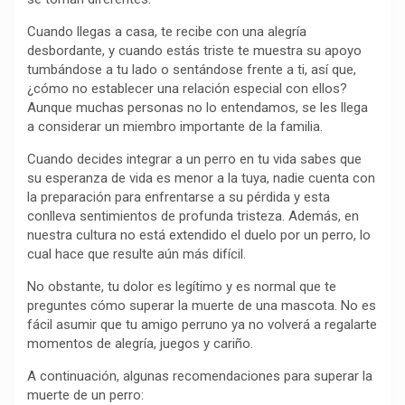
o
p
a
n
t
Cuando llegas a casa, te recibe con una alegría
k
p
m
k
i
desbordante, y cuando estás triste te muestra su apoyo
r
tumbándose a tu lado o sentándose frente a ti, así que,
¿cómo no establecer una relación especial con ellos?
Aunque muchas personas no lo entendamos, se les llega
a considerar un miembro importante de la familia.
Cuando decides integrar a un perro en tu vida sabes que
su esperanza de vida es menor a la tuya, nadie cuenta con
la preparación para enfrentarse a su pérdida y esta
conlleva sentimientos de profunda tristeza. Además, en
nuestra cultura no está extendido el duelo por un perro, lo
cual hace que resulte aún más difícil.
No obstante, tu dolor es legítimo y es normal que te
preguntes cómo superar la muerte de una mascota. No es
fácil asumir que tu amigo perruno ya no volverá a regalarte
momentos de alegría, juegos y cariño.
A continuación, algunas recomendaciones para superar la
muerte de un perro: