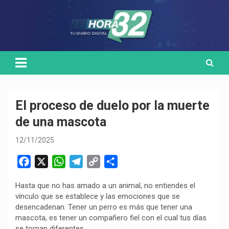
Skip
Medio de comunicación digital
HORA32
to
content
El proceso de duelo por la muerte
de una mascota
12/11/2025
F
X
W
T
C
C
a
h
e
o
o
Hasta que no has amado a un animal, no entiendes el
c
a
l
p
m
vínculo que se establece y las emociones que se
e
t
e
y
p
desencadenan. Tener un perro es más que tener una
b
s
g
L
a
mascota, es tener un compañero fiel con el cual tus días
o
A
r
i
r
se tornan diferentes.