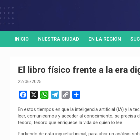
Skip
to
Medio de comunicación digital
HORA32
content
INICIO
NUESTRA CIUDAD
EN LA REGIÓN
SUC
El libro físico frente a la era di
22/06/2025
F
X
W
T
C
C
a
h
e
o
o
En estos tiempos en que la inteligencia artificial (IA) y la t
c
a
l
p
m
leer, comunicarnos y acceder al conocimiento, se precisa det
e
t
e
y
p
tesoro, tesoro que enriquece la vida de quien lo lee.
b
s
g
L
a
Partiendo de esta inquietud inicial, para abrir un análisis so
o
A
r
i
r