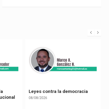
racia
Cine ecuatoriano
08/08/2026
0