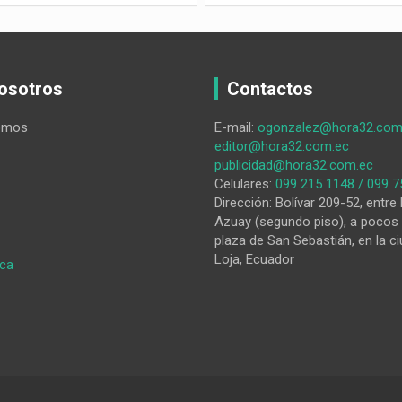
osotros
Contactos
omos
E-mail:
ogonzalez@hora32.com
editor@hora32.com.ec
publicidad@hora32.com.ec
Celulares:
099 215 1148 / 099 7
Dirección: Bolívar 209-52, entre 
Azuay (segundo piso), a pocos 
plaza de San Sebastián, en la ci
Loja, Ecuador
:
ica
El
libro
físico
frente
a
la
era