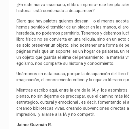
o
p
a
n
t
¿En este nuevo escenario, el libro impreso- ese templo sil
k
p
m
k
i
historia- está condenado a desaparecer?
r
Claro que hay paletos quienes desean – o al menos aceptan
hemos sentido el temblor de un placer en las manos, el ar
heredada, no podemos permitirlo. Tenemos y debemos luchar
libro físico no se convierta en una reliquia, sino en un acto
es solo preservar un objeto, sino sostener una forma de pe
páginas más que un soporte: es un hogar de palabras, un r
un objeto que guarda el alma del pensamiento, la materia v
egoísmo, nos comparte su historia y conocimiento.
Unámonos en esta causa, porque la desaparición del libro fí
imaginación, el conocimiento crítico y la riqueza literaria q
Mientras escribo aquí, entre la era de la IA y los asombros 
pienso, no sin dejarme de preocupar, que el camino más idón
estratégico, cultural y emocional , es decir, fomentando el a
creando bibliotecas vivas, creando subvenciones directas a
impresión, y aliarse a la IA y no competir.
Jaime Guzmán R.