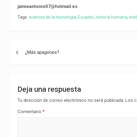
jaimeantonio07@hotmail.es
Tags:
avances de la tecnología
,
Ecuador
,
historia humana
,
inte
Navegación
¿Más apagones?
de
entradas
Deja una respuesta
Tu dirección de correo electrónico no será publicada.
Los c
Comentario
*