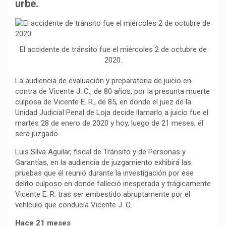
b
s
g
L
a
urbe.
o
A
r
i
r
o
p
a
n
t
k
p
m
k
i
El accidente de tránsito fue el miércoles 2 de octubre de
r
2020.
La audiencia de evaluación y preparatoria de juicio en
contra de Vicente J. C., de 80 años, por la presunta muerte
culposa de Vicente E. R., de 85, en donde el juez de la
Unidad Judicial Penal de Loja decide llamarlo a juicio fue el
martes 28 de enero de 2020 y hoy, luego de 21 meses, él
será juzgado.
Luis Silva Aguilar, fiscal de Tránsito y de Personas y
Garantías, en la audiencia de juzgamiento exhibirá las
pruebas que él reunió durante la investigación por ese
delito culposo en donde falleció inesperada y trágicamente
Vicente E. R. tras ser embestido abruptamente por el
vehículo que conducía Vicente J. C.
Hace 21 meses