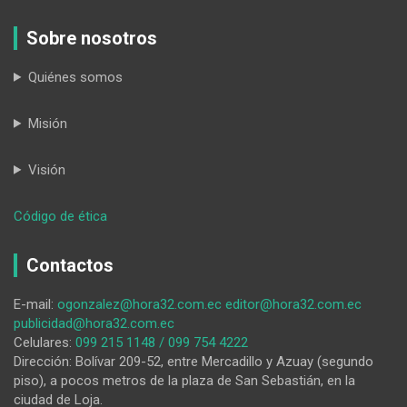
Sobre nosotros
Quiénes somos
Misión
Visión
:
Código de ética
El
juicio
Contactos
de
quién
E-mail:
ogonzalez@hora32.com.ec
editor@hora32.com.ec
produjo
publicidad@hora32.com.ec
la
Celulares:
099 215 1148 / 099 754 4222
muerte
Dirección: Bolívar 209-52, entre Mercadillo y Azuay (segundo
de
piso), a pocos metros de la plaza de San Sebastián, en la
Vicente
ciudad de Loja.
E.