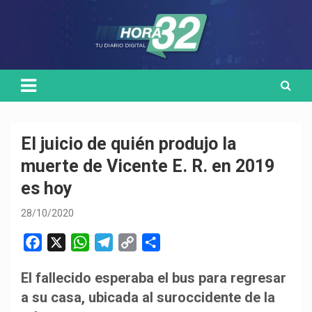
Skip
Medio de comunicación digital
HORA32
to
content
El juicio de quién produjo la
muerte de Vicente E. R. en 2019
es hoy
28/10/2020
F
X
W
T
C
C
a
h
e
o
o
El fallecido esperaba el bus para regresar
c
a
l
p
m
a su casa, ubicada al suroccidente de la
e
t
e
y
p