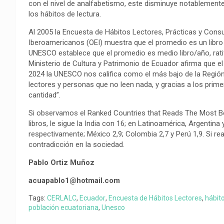
con el nivel de analfabetismo, este disminuye notablemente
o
p
a
n
t
los hábitos de lectura.
k
p
m
k
i
r
Al 2005 la Encuesta de Hábitos Lectores, Prácticas y Cons
Iberoamericanos (OEI) muestra que el promedio es un libro 
UNESCO establece que el promedio es medio libro/año, ratifi
Ministerio de Cultura y Patrimonio de Ecuador afirma que el
2024 la UNESCO nos califica como el más bajo de la Región 
lectores y personas que no leen nada, y gracias a los primer
cantidad”.
Si observamos el Ranked Countries that Reads The Most Bo
libros, le sigue la India con 16; en Latinoamérica, Argentina y
respectivamente; México 2,9; Colombia 2,7 y Perú 1,9. Si 
contradicción en la sociedad.
Pablo Ortiz Muñoz
acuapablo1@hotmail.com
Tags:
CERLALC
,
Ecuador
,
Encuesta de Hábitos Lectores
,
hábito
población ecuatoriana
,
Unesco