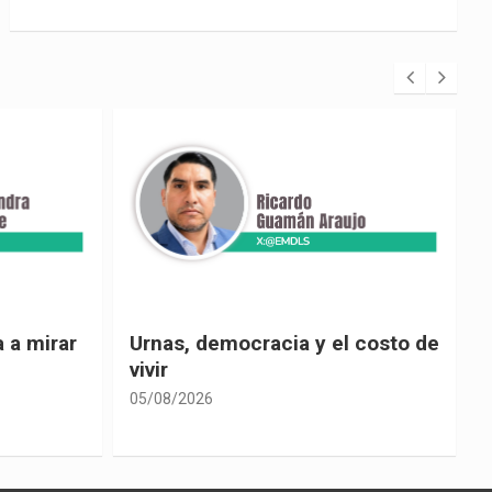
 costo de
El país de las explicaciones
convenientes
05/08/2026
0