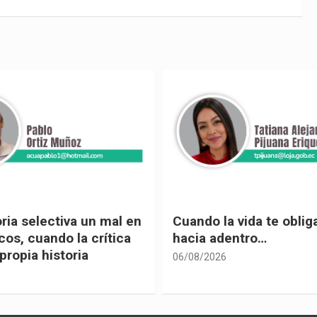
 vida te obliga a mirar
Urnas, democracia y el
entro…
vivir
05/08/2026