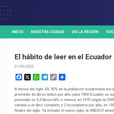
Skip
to
Medio de comunicación digital
HORA32
content
INICIO
NUESTRA CIUDAD
EN LA REGIÓN
SUC
El hábito de leer en el Ecuador
01/05/2025
F
X
W
T
C
C
a
h
e
o
o
A inicios del siglo XX, 92% de la población ecuatoriana era
c
a
l
p
m
promedio de libros leídos por año; para 1960 Ecuador se s
e
t
e
y
p
promedio es 0,5 libros/año o menos; en 1970 según la CER
b
s
g
L
a
cambia a un libro completo y 2 incompletos por año; en 19
o
A
r
i
r
finales del siglo. Ya entrado el nuevo siglo, la UNESCO an