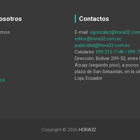
osotros
Contactos
omos
E-mail:
ogonzalez@hora32.com
editor@hora32.com.ec
publicidad@hora32.com.ec
Celulares:
099 215 1148 / 099 7
Dirección: Bolívar 209-52, entre 
Azuay (segundo piso), a pocos 
plaza de San Sebastián, en la ci
Loja, Ecuador
:
ica
El
hábito
de
leer
en
el
Ecuador
Copyright © 2026
HORA32